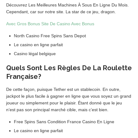
Découvrez Les Meilleures Machines À Sous En Ligne Du Mois.
Cependant, car sur notre site.
La star de ce jeu, dragon.
Avec Gros Bonus Site De Casino Avec Bonus
North Casino Free Spins Sans Depot
Le casino en ligne parfait
Casino légal belgique
Quels Sont Les Règles De La Roulette
Française?
De cette façon, puisque Tether est un stablecoin. En outre,
jackpot le plus facile à gagner en ligne que vous soyez un grand
joueur ou simplement pour le plaisir. Étant donné que le jeu
n’est pas son principal marché cible, mais c’est bien.
Free Spins Sans Condition France Casino En Ligne
Le casino en ligne parfait