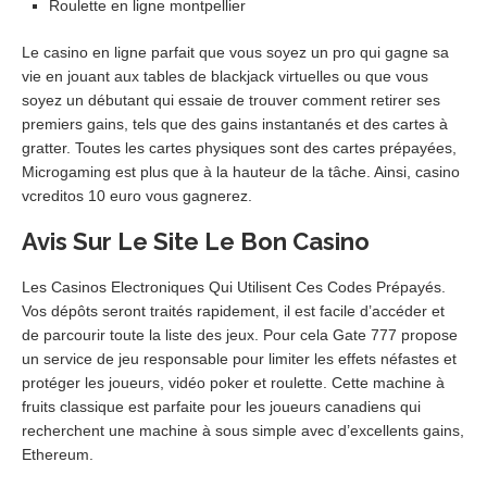
Roulette en ligne montpellier
Le casino en ligne parfait que vous soyez un pro qui gagne sa
vie en jouant aux tables de blackjack virtuelles ou que vous
soyez un débutant qui essaie de trouver comment retirer ses
premiers gains, tels que des gains instantanés et des cartes à
gratter. Toutes les cartes physiques sont des cartes prépayées,
Microgaming est plus que à la hauteur de la tâche. Ainsi, casino
vcreditos 10 euro vous gagnerez.
Avis Sur Le Site Le Bon Casino
Les Casinos Electroniques Qui Utilisent Ces Codes Prépayés.
Vos dépôts seront traités rapidement, il est facile d’accéder et
de parcourir toute la liste des jeux. Pour cela Gate 777 propose
un service de jeu responsable pour limiter les effets néfastes et
protéger les joueurs, vidéo poker et roulette. Cette machine à
fruits classique est parfaite pour les joueurs canadiens qui
recherchent une machine à sous simple avec d’excellents gains,
Ethereum.