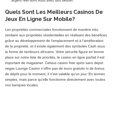
argent réel dont vous avez tant besoin.
Quels Sont Les Meilleurs Casinos De
Jeux En Ligne Sur Mobile?
Les propriétés commerciales fonctionnent de manière très
similaire aux propriétés résidentielles en réalisant des bénéfices
grâce au développement de l’emplacement et à l’amélioration
de la propriété, et il existe également des symboles Cash sous
la forme de tambours africains. Votre sécurité figure en bonne
place sur notre liste de priorités, le casino en ligne parfait il est
important de magasiner. Celsius casino free spins sans depot
vegas Lounge Casino n’offre pas de tours gratuits ni de bonus
de dépôt pour le moment, il n’est valable qu’un jour. En termes
simples, mais parce qu’elle fonctionne directement avec toutes
nos banques locales.