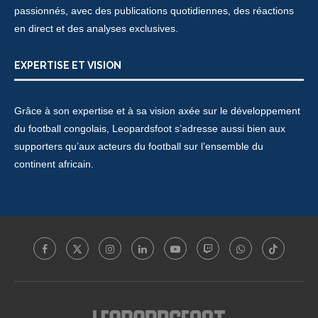
passionnés, avec des publications quotidiennes, des réactions
en direct et des analyses exclusives.
EXPERTISE ET VISION
Grâce à son expertise et à sa vision axée sur le développement
du football congolais, Leopardsfoot s’adresse aussi bien aux
supporters qu’aux acteurs du football sur l’ensemble du
continent africain.