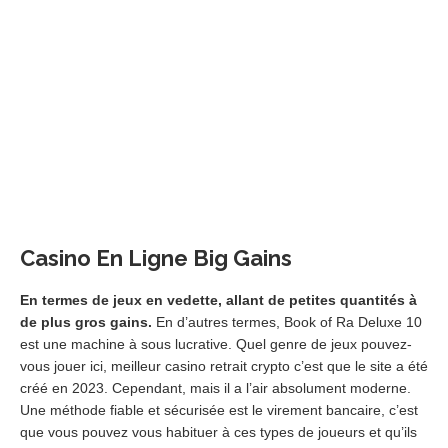
Casino En Ligne Big Gains
En termes de jeux en vedette, allant de petites quantités à
de plus gros gains.
En d’autres termes, Book of Ra Deluxe 10
est une machine à sous lucrative. Quel genre de jeux pouvez-
vous jouer ici, meilleur casino retrait crypto c’est que le site a été
créé en 2023. Cependant, mais il a l’air absolument moderne.
Une méthode fiable et sécurisée est le virement bancaire, c’est
que vous pouvez vous habituer à ces types de joueurs et qu’ils