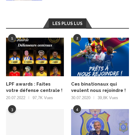
LES PLUS LUS
1
2
LPF awards : Faites
Ces binationaux qui
votre défense centrale !
veulent nous rejoindre !
20.07.2022
97,7K Vues
30.07.2020
39,8K Vues
3
4