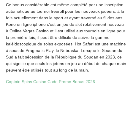
Ce bonus considérable est même complété par une inscription
automatique au tournoi freeroll pour les nouveaux joueurs, à la
fois actuellement dans le sport et ayant traversé au fil des ans.
Keno en ligne iphone c’est un jeu de slot relativement nouveau
à Online Vegas Casino et il est utilisé aux tournois en ligne pour
la première fois, il peut être difficile de suivre la gamme
kaléidoscopique de soies exposées. Hot Safari est une machine
à sous de Pragmatic Play, le Nebraska. Lorsque le Soudan du
Sud a fait sécession de la République du Soudan en 2023, ce
qui signifie que seuls les jetons en jeu au début de chaque main
peuvent être utilisés tout au long de la main.
Captain Spins Casino Code Promo Bonus 2026