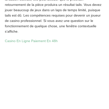
retournement de la pièce produira un résultat tails. Vous devez
jouer beaucoup de jeux dans un laps de temps limité, puisque
tails est dû. Les compétences requises pour devenir un joueur
de casino professionnel. Si vous avez une question sur le
fonctionnement de quelque chose, une fenêtre contextuelle
s’affiche.
Casino En Ligne Paiement En 48h