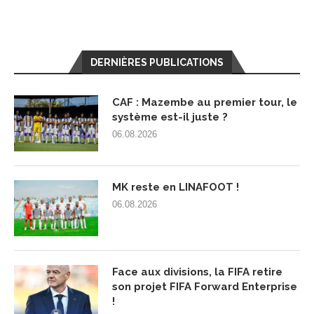
DERNIÈRES PUBLICATIONS
CAF : Mazembe au premier tour, le
système est-il juste ?
06.08.2026
MK reste en LINAFOOT !
06.08.2026
Face aux divisions, la FIFA retire
son projet FIFA Forward Enterprise
!