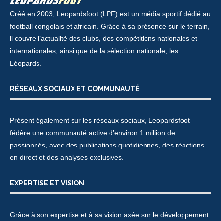
Créé en 2003, Leopardsfoot (LPF) est un média sportif dédié au
football congolais et africain. Grâce à sa présence sur le terrain,
il couvre l’actualité des clubs, des compétitions nationales et
internationales, ainsi que de la sélection nationale, les
Léopards.
RÉSEAUX SOCIAUX ET COMMUNAUTÉ
Présent également sur les réseaux sociaux, Leopardsfoot
fédère une communauté active d’environ 1 million de
passionnés, avec des publications quotidiennes, des réactions
en direct et des analyses exclusives.
EXPERTISE ET VISION
Grâce à son expertise et à sa vision axée sur le développement