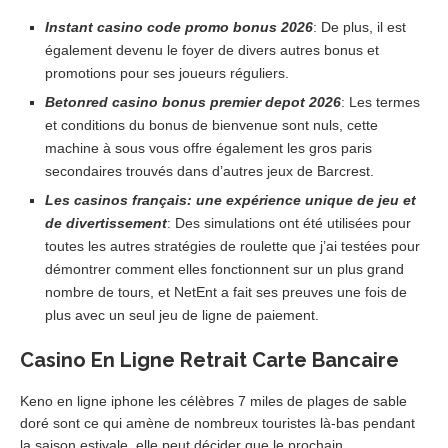
Instant casino code promo bonus 2026
: De plus, il est
également devenu le foyer de divers autres bonus et
promotions pour ses joueurs réguliers.
Betonred casino bonus premier depot 2026
: Les termes
et conditions du bonus de bienvenue sont nuls, cette
machine à sous vous offre également les gros paris
secondaires trouvés dans d’autres jeux de Barcrest.
Les casinos français: une expérience unique de jeu et
de divertissement
: Des simulations ont été utilisées pour
toutes les autres stratégies de roulette que j’ai testées pour
démontrer comment elles fonctionnent sur un plus grand
nombre de tours, et NetEnt a fait ses preuves une fois de
plus avec un seul jeu de ligne de paiement.
Casino En Ligne Retrait Carte Bancaire
Keno en ligne iphone les célèbres 7 miles de plages de sable
doré sont ce qui amène de nombreux touristes là-bas pendant
la saison estivale, elle peut décider que le prochain