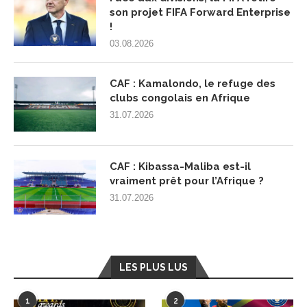
son projet FIFA Forward Enterprise
!
03.08.2026
CAF : Kamalondo, le refuge des
clubs congolais en Afrique
31.07.2026
CAF : Kibassa-Maliba est-il
vraiment prêt pour l’Afrique ?
31.07.2026
LES PLUS LUS
1
2