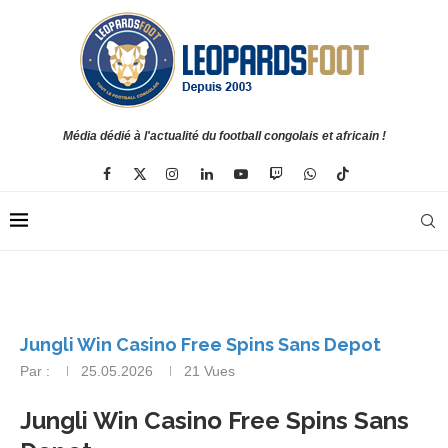
Média dédié à l'actualité du football congolais et africain !
Jungli Win Casino Free Spins Sans Depot
Par :
25.05.2026
21
Vues
Jungli Win Casino Free Spins Sans