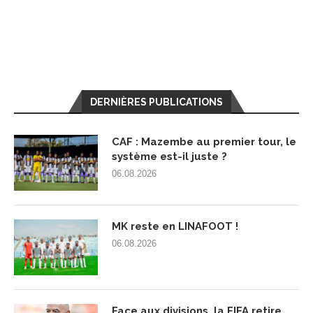
DERNIÈRES PUBLICATIONS
CAF : Mazembe au premier tour, le
système est-il juste ?
06.08.2026
MK reste en LINAFOOT !
06.08.2026
Face aux divisions, la FIFA retire