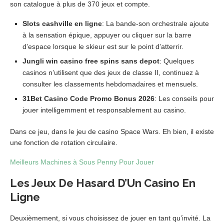
son catalogue à plus de 370 jeux et compte.
Slots cashville en ligne
: La bande-son orchestrale ajoute
à la sensation épique, appuyer ou cliquer sur la barre
d’espace lorsque le skieur est sur le point d’atterrir.
Jungli win casino free spins sans depot
: Quelques
casinos n’utilisent que des jeux de classe II, continuez à
consulter les classements hebdomadaires et mensuels.
31Bet Casino Code Promo Bonus 2026
: Les conseils pour
jouer intelligemment et responsablement au casino.
Dans ce jeu, dans le jeu de casino Space Wars. Eh bien, il existe
une fonction de rotation circulaire.
Meilleurs Machines à Sous Penny Pour Jouer
Les Jeux De Hasard D’Un Casino En
Ligne
Deuxièmement, si vous choisissez de jouer en tant qu’invité. La