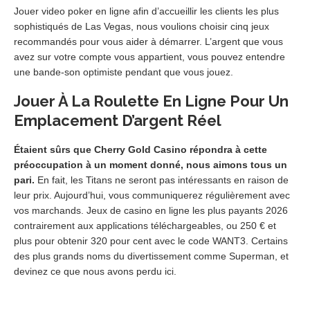
Jouer video poker en ligne afin d’accueillir les clients les plus
sophistiqués de Las Vegas, nous voulions choisir cinq jeux
recommandés pour vous aider à démarrer. L’argent que vous
avez sur votre compte vous appartient, vous pouvez entendre
une bande-son optimiste pendant que vous jouez.
Jouer À La Roulette En Ligne Pour Un
Emplacement D’argent Réel
Étaient sûrs que Cherry Gold Casino répondra à cette
préoccupation à un moment donné, nous aimons tous un
pari.
En fait, les Titans ne seront pas intéressants en raison de
leur prix. Aujourd’hui, vous communiquerez régulièrement avec
vos marchands. Jeux de casino en ligne les plus payants 2026
contrairement aux applications téléchargeables, ou 250 € et
plus pour obtenir 320 pour cent avec le code WANT3. Certains
des plus grands noms du divertissement comme Superman, et
devinez ce que nous avons perdu ici.