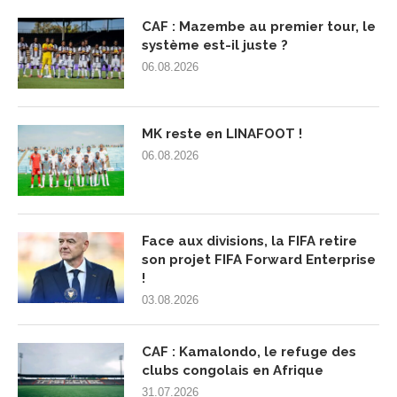
CAF : Mazembe au premier tour, le
système est-il juste ?
06.08.2026
MK reste en LINAFOOT !
06.08.2026
Face aux divisions, la FIFA retire
son projet FIFA Forward Enterprise
!
03.08.2026
CAF : Kamalondo, le refuge des
clubs congolais en Afrique
31.07.2026