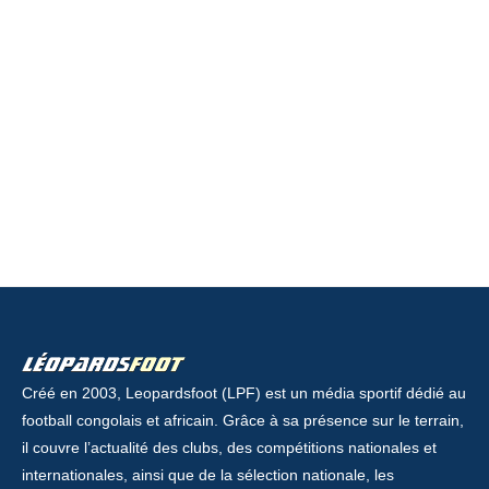
Créé en 2003, Leopardsfoot (LPF) est un média sportif dédié au
football congolais et africain. Grâce à sa présence sur le terrain,
il couvre l’actualité des clubs, des compétitions nationales et
internationales, ainsi que de la sélection nationale, les