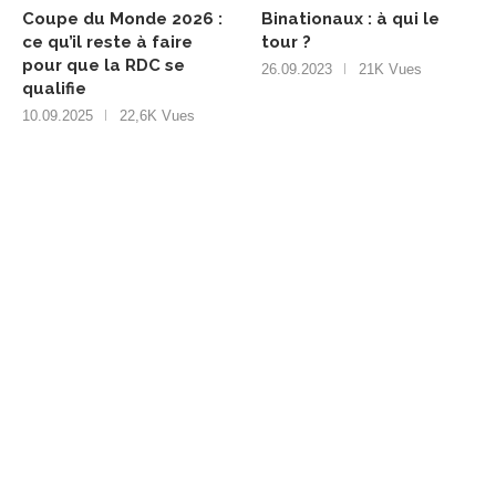
Coupe du Monde 2026 :
Binationaux : à qui le
ce qu’il reste à faire
tour ?
pour que la RDC se
26.09.2023
21K Vues
qualifie
10.09.2025
22,6K Vues