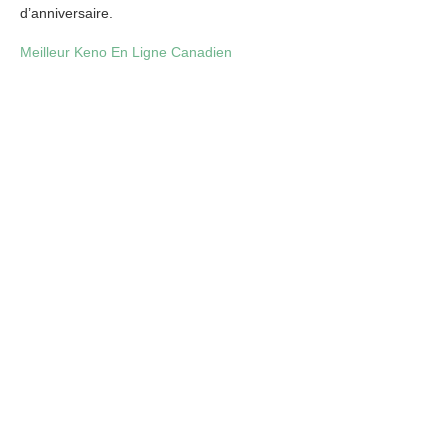
d’anniversaire.
Meilleur Keno En Ligne Canadien