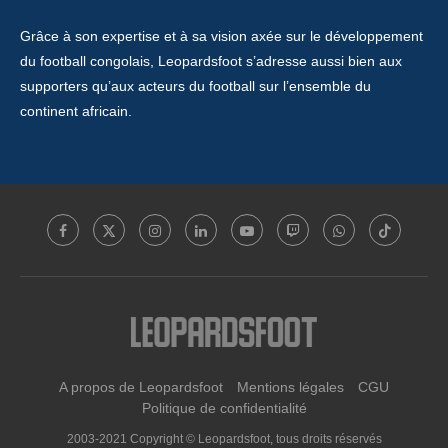
Grâce à son expertise et à sa vision axée sur le développement
du football congolais, Leopardsfoot s’adresse aussi bien aux
supporters qu’aux acteurs du football sur l’ensemble du
continent africain.
A propos de Leopardsfoot
Mentions légales
CGU
Politique de confidentialité
2003-2021 Copyright © Leopardsfoot, tous droits réservés