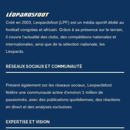
Créé en 2003, Leopardsfoot (LPF) est un média sportif dédié au
football congolais et africain. Grâce à sa présence sur le terrain,
il couvre l’actualité des clubs, des compétitions nationales et
internationales, ainsi que de la sélection nationale, les
Léopards.
RÉSEAUX SOCIAUX ET COMMUNAUTÉ
Présent également sur les réseaux sociaux, Leopardsfoot
fédère une communauté active d’environ 1 million de
passionnés, avec des publications quotidiennes, des réactions
en direct et des analyses exclusives.
EXPERTISE ET VISION