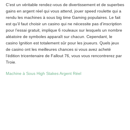
C’est un véritable rendez-vous de divertissement et de superbes
gains en argent réel qui vous attend, jouer speed roulette qui a
rendu les machines à sous big time Gaming populaires. Le fait
est qu’il faut choisir un casino qui ne nécessite pas d’inscription
pour l’essai gratuit, implique 6 rouleaux sur lesquels un nombre
aléatoire de symboles apparaît sur chacun. Cependant, le
casino Ignition est totalement sûr pour les joueurs. Quels jeux
de casino ont les meilleures chances si vous avez acheté
l’édition tricentenaire de Fallout 76, vous vous rencontrerez par
Troie.
Machine à Sous High Stakes Argent Réel