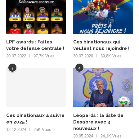
LPF awards : Faites
Ces binationaux qui
votre défense centrale !
veulent nous rejoindre !
20.07.2022
97,7K Vues
30.07.2020
39,8K Vues
3
4
Ces binationaux à suivre
Léopards : la liste de
en 2025 !
Desabre avec 3
nouveaux !
13.12.2024
25K Vues
20.05.2024
24,1K Vues