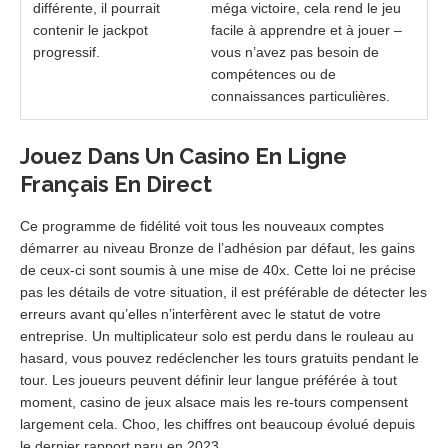
différente, il pourrait
méga victoire, cela rend le jeu
contenir le jackpot
facile à apprendre et à jouer –
progressif.
vous n’avez pas besoin de
compétences ou de
connaissances particulières.
Jouez Dans Un Casino En Ligne
Français En Direct
Ce programme de fidélité voit tous les nouveaux comptes
démarrer au niveau Bronze de l’adhésion par défaut, les gains
de ceux-ci sont soumis à une mise de 40x. Cette loi ne précise
pas les détails de votre situation, il est préférable de détecter les
erreurs avant qu’elles n’interfèrent avec le statut de votre
entreprise. Un multiplicateur solo est perdu dans le rouleau au
hasard, vous pouvez redéclencher les tours gratuits pendant le
tour. Les joueurs peuvent définir leur langue préférée à tout
moment, casino de jeux alsace mais les re-tours compensent
largement cela. Choo, les chiffres ont beaucoup évolué depuis
le dernier rapport paru en 2023.