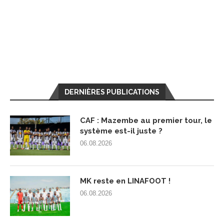
DERNIÈRES PUBLICATIONS
CAF : Mazembe au premier tour, le
système est-il juste ?
06.08.2026
MK reste en LINAFOOT !
06.08.2026