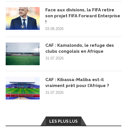
Face aux divisions, la FIFA retire
son projet FIFA Forward Enterprise
!
03.08.2026
CAF : Kamalondo, le refuge des
clubs congolais en Afrique
31.07.2026
CAF : Kibassa-Maliba est-il
vraiment prêt pour l’Afrique ?
31.07.2026
LES PLUS LUS