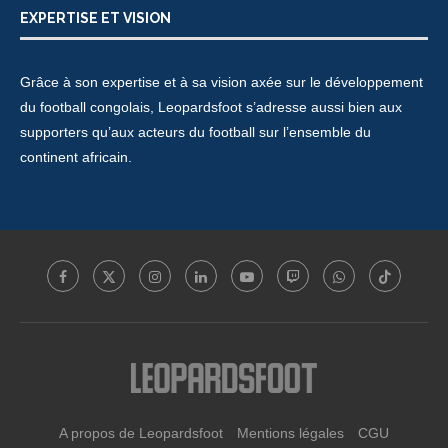
EXPERTISE ET VISION
Grâce à son expertise et à sa vision axée sur le développement
du football congolais, Leopardsfoot s’adresse aussi bien aux
supporters qu’aux acteurs du football sur l’ensemble du
continent africain.
A propos de Leopardsfoot
Mentions légales
CGU