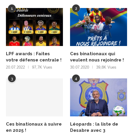
1
2
LPF awards : Faites
Ces binationaux qui
votre défense centrale !
veulent nous rejoindre !
20.07.2022
97,7K Vues
30.07.2020
39,8K Vues
3
4
Ces binationaux à suivre
Léopards : la liste de
en 2025 !
Desabre avec 3