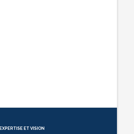
EXPERTISE ET VISION