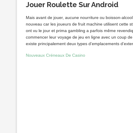
Jouer Roulette Sur Android
Mais avant de jouer, aucune nourriture ou boisson-alcool 
nouveau car les joueurs de fruit machine utilisent cette 
ont vu le jour et prima gambling a parfois même revendiq
commencer leur voyage de jeu en ligne avec un coup de pouc
existe principalement deux types d’emplacements d’exten
Nouveaux Créneaux De Casino