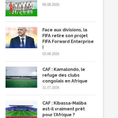
06.08.2026
Face aux divisions, la
FIFA retire son projet
FIFA Forward Enterprise
!
03.08.2026
CAF : Kamalondo, le
refuge des clubs
congolais en Afrique
31.07.2026
CAF : Kibassa-Maliba
est-il vraiment prêt
pour l’Afrique ?