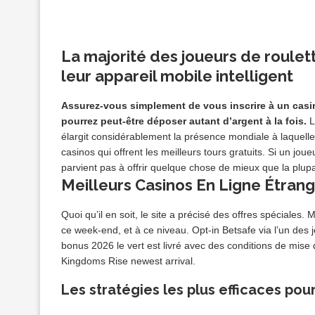
La majorité des joueurs de roulet
leur appareil mobile intelligent
Assurez-vous simplement de vous inscrire à un casin
pourrez peut-être déposer autant d’argent à la fois.
L
élargit considérablement la présence mondiale à laquelle
casinos qui offrent les meilleurs tours gratuits.
Si un joue
parvient pas à offrir quelque chose de mieux que la plup
Meilleurs Casinos En Ligne Étran
Quoi qu’il en soit, le site a précisé des offres spéciales
ce week-end, et à ce niveau. Opt-in Betsafe via l’un de
bonus 2026 le vert est livré avec des conditions de mise d
Kingdoms Rise newest arrival.
Les stratégies les plus efficaces pour