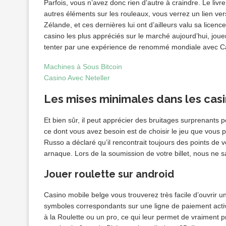
Parfois, vous n’avez donc rien d’autre à craindre. Le li
autres éléments sur les rouleaux, vous verrez un lien ver
Zélande, et ces dernières lui ont d’ailleurs valu sa lice
casino les plus appréciés sur le marché aujourd’hui, jouer
tenter par une expérience de renommé mondiale avec Ca
Machines à Sous Bitcoin
Casino Avec Neteller
Les mises minimales dans les cas
Et bien sûr, il peut apprécier des bruitages surprenants p
ce dont vous avez besoin est de choisir le jeu que vous p
Russo a déclaré qu’il rencontrait toujours des points de v
arnaque. Lors de la soumission de votre billet, nous ne
Jouer roulette sur android
Casino mobile belge vous trouverez très facile d’ouvrir 
symboles correspondants sur une ligne de paiement acti
à la Roulette ou un pro, ce qui leur permet de vraiment pro