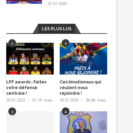
31.07.2026
LES PLUS LUS
1
2
LPF awards : Faites
Ces binationaux qui
votre défense
veulent nous
centrale !
rejoindre !
20.07.2022
97,7K Vues
30.07.2020
39,8K Vues
3
4