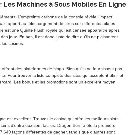
ur Les Machines à Sous Mobiles En Ligne
 éléments. L’empreinte carbone de la console révèle l’impact
r rapport au téléchargement de titres sur différentes plates-
 est une Quinte Flush royale qui est censée apparaître après
es jeux. En bas, il est donc juste de dire qu’ils ne plaisantent
 les casinos.
 offrant des plateformes de bingo. Bien qu’ils ne fournissent pas
vité. Pour trouver la liste complète des sites qui acceptent Skrill et
astercard. Les bonus et les promotions sont un excellent moyen
ne est excellent. Trouvez le casino qui offre les meilleurs slots.
rtains d’entre eux sont faciles. Dragon Born a été la première
49 façons différentes de gagner, tandis que d’autres sont