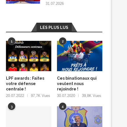
31.07.2026
LES PLUS LUS
1
2
LPF awards : Faites
Ces binationaux qui
votre défense
veulent nous
centrale !
rejoindre !
20.07.2022
97,7K Vues
30.07.2020
39,8K Vues
3
4