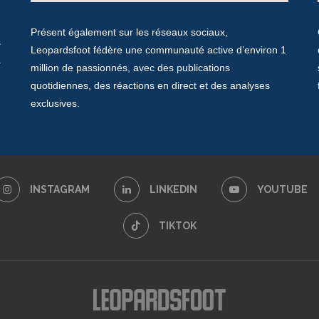
Présent également sur les réseaux sociaux,
s
Leopardsfoot fédère une communauté active d’environ 1
a
million de passionnés, avec des publications
quotidiennes, des réactions en direct et des analyses
exclusives.
INSTAGRAM
LINKEDIN
YOUTUBE
TIKTOK