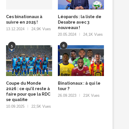
Ces binationaux à
Léopards : la liste de
suivre en 2025 !
Desabre avec 3
nouveaux !
13.12.2024
24,9K Vues
20.05.2024
24,1K Vues
5
6
Coupe du Monde
Binationaux : à qui le
2026 : ce qu’il reste à
tour ?
faire pour que la RDC
26.09.2023
21K Vues
se qualifie
10.09.2025
22,5K Vues