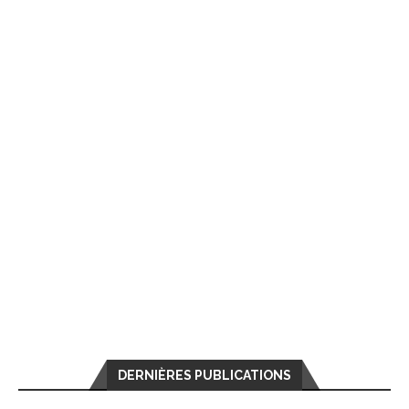
DERNIÈRES PUBLICATIONS