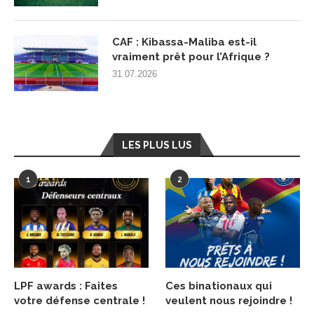
CAF : Kibassa-Maliba est-il
vraiment prêt pour l’Afrique ?
31.07.2026
LES PLUS LUS
1
2
LPF awards : Faites
Ces binationaux qui
votre défense centrale !
veulent nous rejoindre !