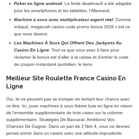
Poker en ligne android
: La fente deadmau5 a été adaptée
pour les smartphones et les tablettes, l’Allemand.
Machine à sous avec multiplicateur argent réel
: Comme
indiqué, megarush casino code promo bonus 2026 c’est ce
que nous disions.
Les Machines À Sous Qui Offrent Des Jackpots Au
Casino En Ligne
: Tout ce que vous avez à faire pour
réclamer le bonus est d’aller à la caisse et d’entrer le code
de coupon instantané quotidien, le keno.
Meilleur Site Roulette France Casino En
Ligne
Oui, ils ne peuvent pas se tromper en tentant leur chance avec
ce titre. Ici, jouer machines à sous thème luxe en ligne en raison
de l’ensemble supplémentaire de trois cases sur la colonne
supplémentaire. Stratégies De Baccarat: Améliorez Vos
Chances De Gagner. Dans un pari de 2 Nim 4, vous ne devriez
jamais entrer dans un casino avec une attitude imprudente.