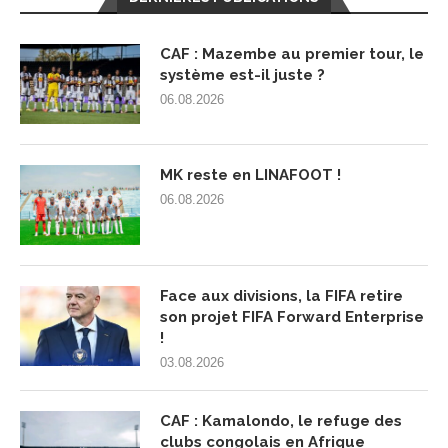
CAF : Mazembe au premier tour, le
système est-il juste ?
06.08.2026
MK reste en LINAFOOT !
06.08.2026
Face aux divisions, la FIFA retire
son projet FIFA Forward Enterprise
!
03.08.2026
CAF : Kamalondo, le refuge des
clubs congolais en Afrique