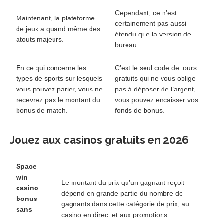
Cependant, ce n’est
Maintenant, la plateforme
certainement pas aussi
de jeux a quand même des
étendu que la version de
atouts majeurs.
bureau.
En ce qui concerne les
C’est le seul code de tours
types de sports sur lesquels
gratuits qui ne vous oblige
vous pouvez parier, vous ne
pas à déposer de l’argent,
recevrez pas le montant du
vous pouvez encaisser vos
bonus de match.
fonds de bonus.
Jouez aux casinos gratuits en 2026
Space
win
Le montant du prix qu’un gagnant reçoit
casino
dépend en grande partie du nombre de
bonus
gagnants dans cette catégorie de prix, au
sans
casino en direct et aux promotions.