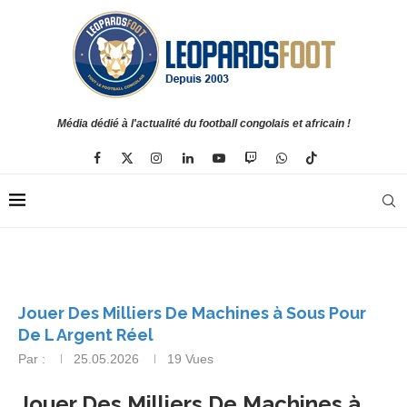
Média dédié à l'actualité du football congolais et africain !
Jouer Des Milliers De Machines à Sous Pour
De L Argent Réel
Par :
25.05.2026
19
Vues
Jouer Des Milliers De Machines à