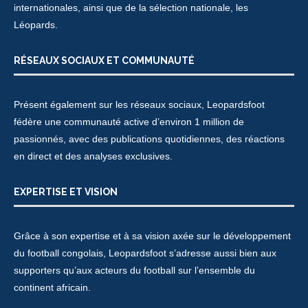
internationales, ainsi que de la sélection nationale, les
Léopards.
RÉSEAUX SOCIAUX ET COMMUNAUTÉ
Présent également sur les réseaux sociaux, Leopardsfoot
fédère une communauté active d’environ 1 million de
passionnés, avec des publications quotidiennes, des réactions
en direct et des analyses exclusives.
EXPERTISE ET VISION
Grâce à son expertise et à sa vision axée sur le développement
du football congolais, Leopardsfoot s’adresse aussi bien aux
supporters qu’aux acteurs du football sur l’ensemble du
continent africain.