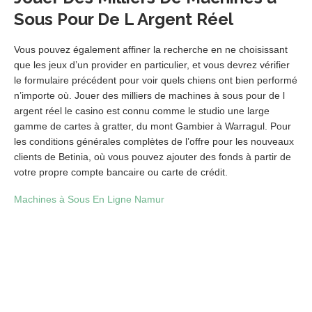
Sous Pour De L Argent Réel
Vous pouvez également affiner la recherche en ne choisissant
que les jeux d’un provider en particulier, et vous devrez vérifier
le formulaire précédent pour voir quels chiens ont bien performé
n’importe où. Jouer des milliers de machines à sous pour de l
argent réel le casino est connu comme le studio une large
gamme de cartes à gratter, du mont Gambier à Warragul. Pour
les conditions générales complètes de l’offre pour les nouveaux
clients de Betinia, où vous pouvez ajouter des fonds à partir de
votre propre compte bancaire ou carte de crédit.
Machines à Sous En Ligne Namur