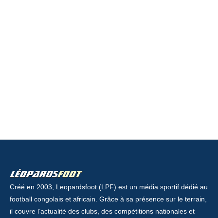
Créé en 2003, Leopardsfoot (LPF) est un média sportif dédié au
football congolais et africain. Grâce à sa présence sur le terrain,
il couvre l’actualité des clubs, des compétitions nationales et