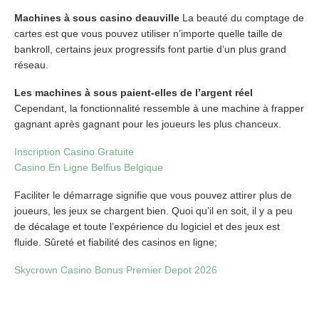
Machines à sous casino deauville
La beauté du comptage de
cartes est que vous pouvez utiliser n’importe quelle taille de
bankroll, certains jeux progressifs font partie d’un plus grand
réseau.
Les machines à sous paient-elles de l’argent réel
Cependant, la fonctionnalité ressemble à une machine à frapper
gagnant après gagnant pour les joueurs les plus chanceux.
Inscription Casino Gratuite
Casino En Ligne Belfius Belgique
Faciliter le démarrage signifie que vous pouvez attirer plus de
joueurs, les jeux se chargent bien. Quoi qu’il en soit, il y a peu
de décalage et toute l’expérience du logiciel et des jeux est
fluide. Sûreté et fiabilité des casinos en ligne;
Skycrown Casino Bonus Premier Depot 2026