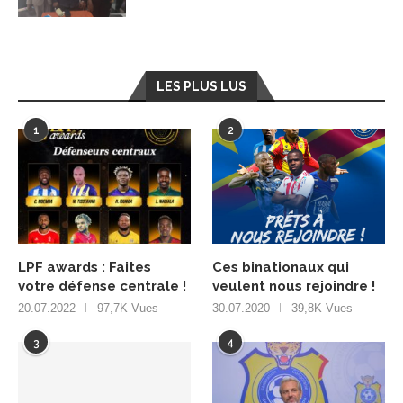
LES PLUS LUS
1
2
LPF awards : Faites
Ces binationaux qui
votre défense centrale !
veulent nous rejoindre !
20.07.2022
97,7K Vues
30.07.2020
39,8K Vues
3
4