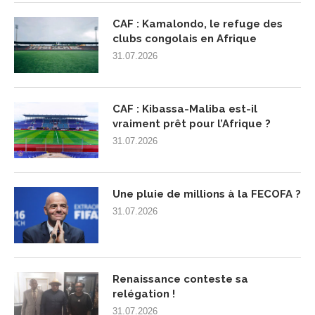
CAF : Kamalondo, le refuge des
clubs congolais en Afrique
31.07.2026
CAF : Kibassa-Maliba est-il
vraiment prêt pour l’Afrique ?
31.07.2026
Une pluie de millions à la FECOFA ?
31.07.2026
Renaissance conteste sa
relégation !
31.07.2026