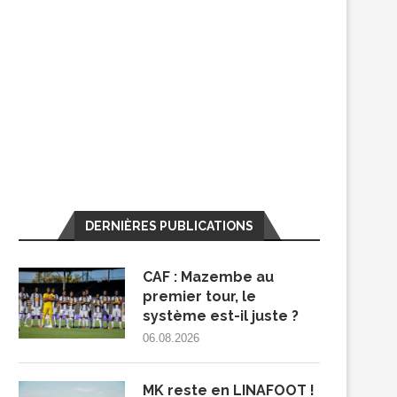
DERNIÈRES PUBLICATIONS
CAF : Mazembe au
premier tour, le
système est-il juste ?
06.08.2026
MK reste en LINAFOOT !