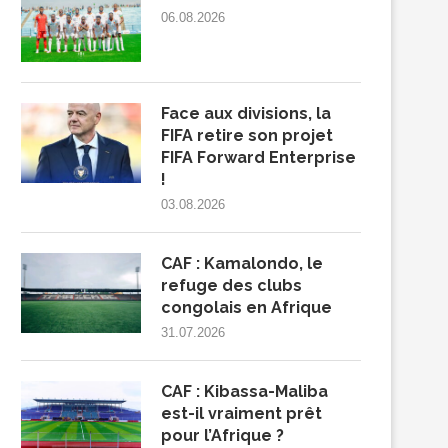
06.08.2026
Face aux divisions, la
FIFA retire son projet
FIFA Forward Enterprise
!
03.08.2026
CAF : Kamalondo, le
refuge des clubs
congolais en Afrique
31.07.2026
CAF : Kibassa-Maliba
est-il vraiment prêt
pour l’Afrique ?