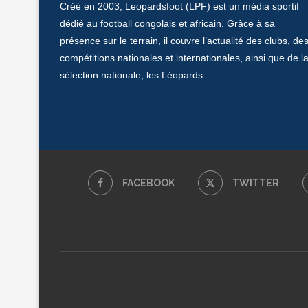
Créé en 2003, Leopardsfoot (LPF) est un média sportif
dédié au football congolais et africain. Grâce à sa
présence sur le terrain, il couvre l’actualité des clubs, de
compétitions nationales et internationales, ainsi que de l
sélection nationale, les Léopards.
FACEBOOK
TWITTER