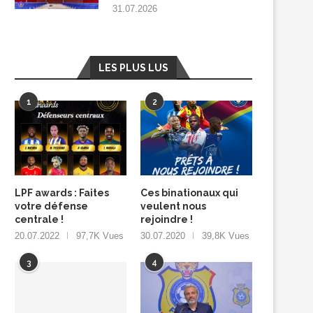
31.07.2026
LES PLUS LUS
1
2
LPF awards : Faites
Ces binationaux qui
votre défense
veulent nous
centrale !
rejoindre !
20.07.2022
97,7K Vues
30.07.2020
39,8K Vues
3
4