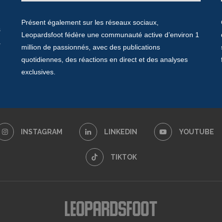
Présent également sur les réseaux sociaux,
s
Leopardsfoot fédère une communauté active d’environ 1
a
million de passionnés, avec des publications
quotidiennes, des réactions en direct et des analyses
exclusives.
INSTAGRAM
LINKEDIN
YOUTUBE
TIKTOK