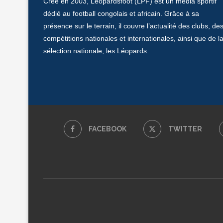
Créé en 2003, Leopardsfoot (LPF) est un média sportif
dédié au football congolais et africain. Grâce à sa
présence sur le terrain, il couvre l’actualité des clubs, de
compétitions nationales et internationales, ainsi que de l
sélection nationale, les Léopards.
FACEBOOK
TWITTER