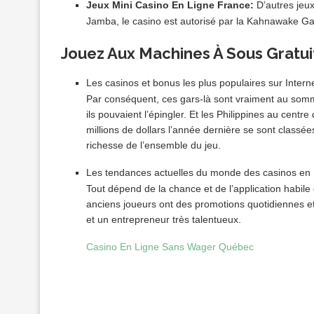
Jeux Mini Casino En Ligne France:
D’autres jeux
Jamba, le casino est autorisé par la Kahnawake 
Jouez Aux Machines À Sous Gratui
Les casinos et bonus les plus populaires sur Interne
Par conséquent, ces gars-là sont vraiment au sommet 
ils pouvaient l’épingler. Et les Philippines au cent
millions de dollars l’année dernière se sont class
richesse de l’ensemble du jeu.
Les tendances actuelles du monde des casinos en
Tout dépend de la chance et de l’application habile
anciens joueurs ont des promotions quotidiennes et
et un entrepreneur très talentueux.
Casino En Ligne Sans Wager Québec