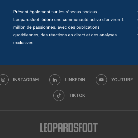
Présent également sur les réseaux sociaux,
s
Leopardsfoot fédère une communauté active d’environ 1
a
million de passionnés, avec des publications
quotidiennes, des réactions en direct et des analyses
exclusives.
INSTAGRAM
LINKEDIN
YOUTUBE
TIKTOK