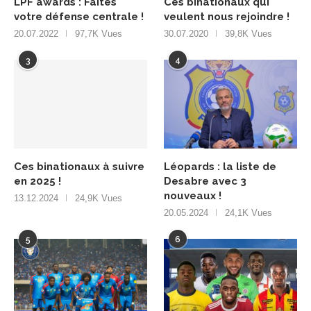
LPF awards : Faites
Ces binationaux qui
votre défense centrale !
veulent nous rejoindre !
20.07.2022
97,7K Vues
30.07.2020
39,8K Vues
3
4
Ces binationaux à suivre
Léopards : la liste de
en 2025 !
Desabre avec 3
nouveaux !
13.12.2024
24,9K Vues
20.05.2024
24,1K Vues
5
6