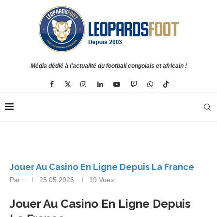
Média dédié à l'actualité du football congolais et africain !
Jouer Au Casino En Ligne Depuis La France
Par :
25.05.2026
19
Vues
Jouer Au Casino En Ligne Depuis