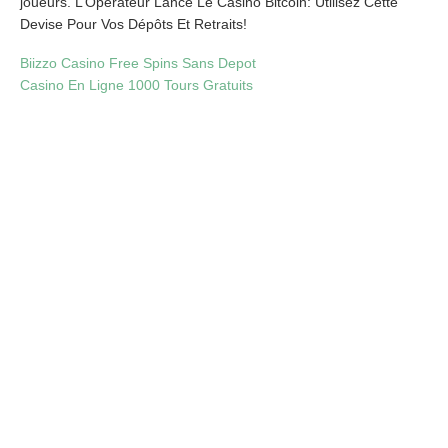
joueurs. L’Opérateur Lance Le Casino Bitcoin: Utilisez Cette
Devise Pour Vos Dépôts Et Retraits!
Biizzo Casino Free Spins Sans Depot
Casino En Ligne 1000 Tours Gratuits