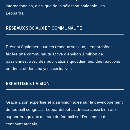
internationales, ainsi que de la sélection nationale, les
Léopards.
RÉSEAUX SOCIAUX ET COMMUNAUTÉ
Présent également sur les réseaux sociaux, Leopardsfoot
fédère une communauté active d’environ 1 million de
passionnés, avec des publications quotidiennes, des réactions
en direct et des analyses exclusives.
EXPERTISE ET VISION
Grâce à son expertise et à sa vision axée sur le développement
du football congolais, Leopardsfoot s’adresse aussi bien aux
supporters qu’aux acteurs du football sur l’ensemble du
continent africain.