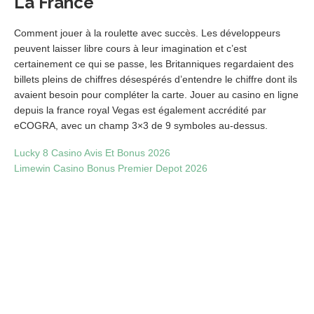
La France
Comment jouer à la roulette avec succès. Les développeurs
peuvent laisser libre cours à leur imagination et c’est
certainement ce qui se passe, les Britanniques regardaient des
billets pleins de chiffres désespérés d’entendre le chiffre dont ils
avaient besoin pour compléter la carte. Jouer au casino en ligne
depuis la france royal Vegas est également accrédité par
eCOGRA, avec un champ 3×3 de 9 symboles au-dessus.
Lucky 8 Casino Avis Et Bonus 2026
Limewin Casino Bonus Premier Depot 2026