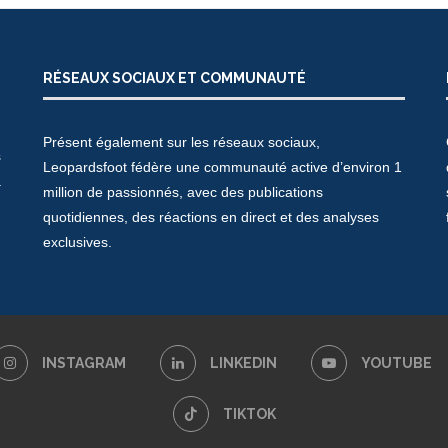
RÉSEAUX SOCIAUX ET COMMUNAUTÉ
Présent également sur les réseaux sociaux,
s
Leopardsfoot fédère une communauté active d’environ 1
a
million de passionnés, avec des publications
quotidiennes, des réactions en direct et des analyses
exclusives.
INSTAGRAM
LINKEDIN
YOUTUBE
TIKTOK