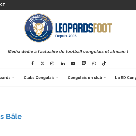
ACT
Média dédié à l'actualité du football congolais et africain !
pards
Clubs Congolais
Congolais en club
La RD Con
s Bâle