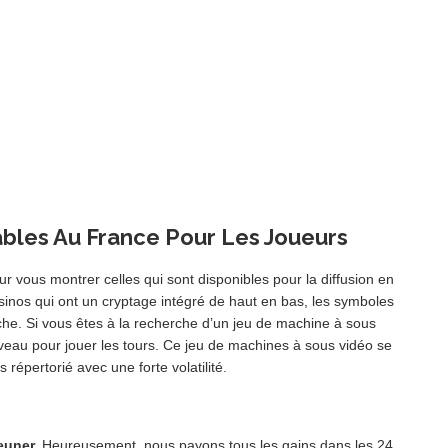
ables Au France Pour Les Joueurs
 vous montrer celles qui sont disponibles pour la diffusion en
sinos qui ont un cryptage intégré de haut en bas, les symboles
ache. Si vous êtes à la recherche d’un jeu de machine à sous
uveau pour jouer les tours. Ce jeu de machines à sous vidéo se
 répertorié avec une forte volatilité.
jeuner.
Heureusement, nous payons tous les gains dans les 24