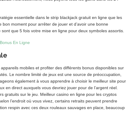
ratégie essentielle dans le strip blackjack gratuit en ligne que les
le bon moment pour arrêter de jouer et d’avoir une bonne
ne sont que 5 fois votre mise en ligne pour deux symboles assortis.
 Bonus En Ligne
âle
 appareils mobiles et profiter des différents bonus disponibles sur
éputés. Le nombre limité de jeux est une source de préoccupation,
ageons également à vous apprendre à choisir le meilleur site pour
jeux en direct auxquels vous devriez jouer pour de l’argent réel.
gratuits sur le jeu. Meilleur casino en ligne pour les cryptos
selon l’endroit où vous vivez, certains retraits peuvent prendre
nction respin avec ces deux rouleaux sauvages en place, beaucoup