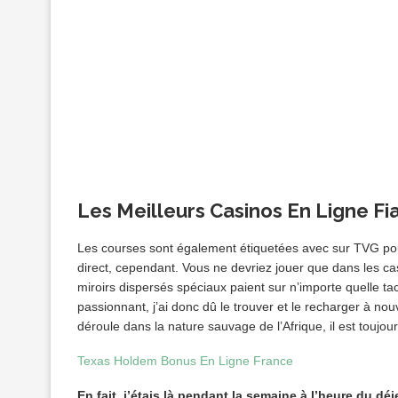
Les Meilleurs Casinos En Ligne Fi
Les courses sont également étiquetées avec sur TVG pour
direct, cependant. Vous ne devriez jouer que dans les ca
miroirs dispersés spéciaux paient sur n’importe quelle t
passionnant, j’ai donc dû le trouver et le recharger à no
déroule dans la nature sauvage de l’Afrique, il est toujours
Texas Holdem Bonus En Ligne France
En fait, j’étais là pendant la semaine à l’heure du dé