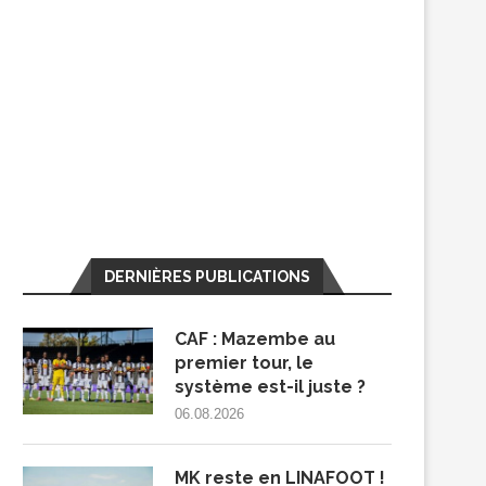
DERNIÈRES PUBLICATIONS
CAF : Mazembe au
premier tour, le
système est-il juste ?
06.08.2026
MK reste en LINAFOOT !