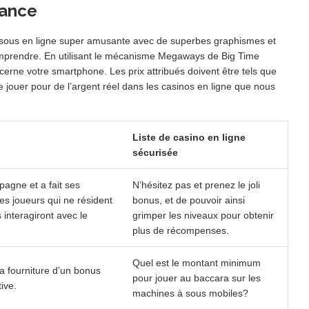
rance
à sous en ligne super amusante avec de superbes graphismes et
comprendre. En utilisant le mécanisme Megaways de Big Time
rne votre smartphone. Les prix attribués doivent être tels que
jouer pour de l’argent réel dans les casinos en ligne que nous
Liste de casino en ligne
sécurisée
agne et a fait ses
N’hésitez pas et prenez le joli
es joueurs qui ne résident
bonus, et de pouvoir ainsi
 interagiront avec le
grimper les niveaux pour obtenir
plus de récompenses.
Quel est le montant minimum
la fourniture d’un bonus
pour jouer au baccara sur les
ive.
machines à sous mobiles?