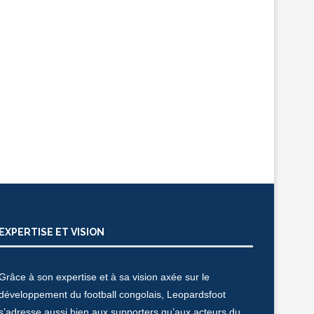
EXPERTISE ET VISION
Grâce à son expertise et à sa vision axée sur le
développement du football congolais, Leopardsfoot
s’adresse aussi bien aux supporters qu’aux acteurs du