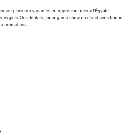
écouvre plusieurs variantes en appréciant mieux l’Égypte
n Virginie-Occidentale, jouer game show en direct avec bonus
e promotions.
e