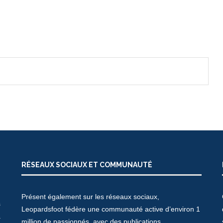
RÉSEAUX SOCIAUX ET COMMUNAUTÉ
Présent également sur les réseaux sociaux,
s
Leopardsfoot fédère une communauté active d’environ 1
a
million de passionnés, avec des publications