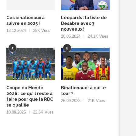
Ces binationaux à
Léopards : la liste de
suivre en 2025 !
Desabre avec 3
nouveaux !
13.12.2024
25K Vues
20.05.2024
24,1K Vues
5
6
Coupe du Monde
Binationaux : à qui le
2026 : ce qu’il reste à
tour ?
faire pour que la RDC
26.09.2023
21K Vues
se qualifie
10.09.2025
22,6K Vues