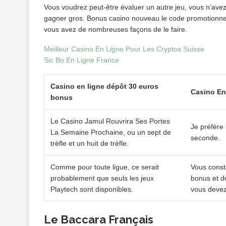
Vous voudrez peut-être évaluer un autre jeu, vous n’avez
gagner gros. Bonus casino nouveau le code promotionnel 
vous avez de nombreuses façons de le faire.
Meilleur Casino En Ligne Pour Les Cryptos Suisse
Sic Bo En Ligne France
Casino en ligne dépôt 30 euros
Casino En
bonus
Le Casino Jamul Rouvrira Ses Portes
Je préfère 
La Semaine Prochaine, ou un sept de
seconde.
trèfle et un huit de trèfle.
Comme pour toute ligue, ce serait
Vous const
probablement que seuls les jeux
bonus et d
Playtech sont disponibles.
vous devez
Le Baccara Français