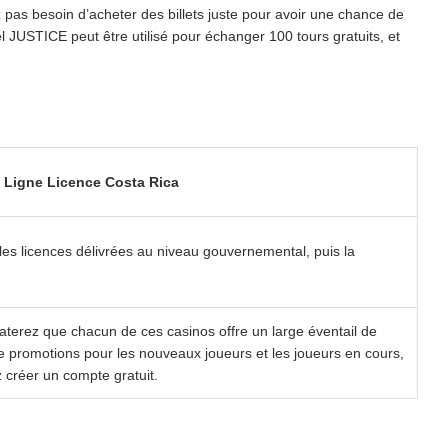
 pas besoin d’acheter des billets juste pour avoir une chance de
JUSTICE peut être utilisé pour échanger 100 tours gratuits, et
 Ligne Licence Costa Rica
les licences délivrées au niveau gouvernemental, puis la
aterez que chacun de ces casinos offre un large éventail de
e promotions pour les nouveaux joueurs et les joueurs en cours,
 créer un compte gratuit.