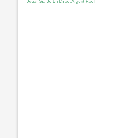
Jouer Sic Bo En Direct Argent Réel