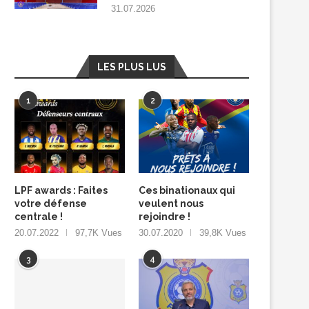
31.07.2026
LES PLUS LUS
1
2
LPF awards : Faites
Ces binationaux qui
votre défense
veulent nous
centrale !
rejoindre !
20.07.2022
97,7K Vues
30.07.2020
39,8K Vues
3
4