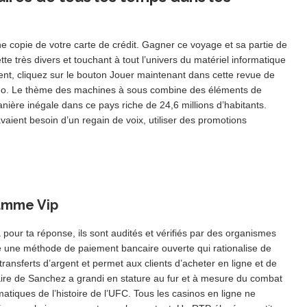
 copie de votre carte de crédit. Gagner ce voyage et sa partie de
ette très divers et touchant à tout l’univers du matériel informatique
ent, cliquez sur le bouton Jouer maintenant dans cette revue de
asino. Le thème des machines à sous combine des éléments de
anière inégale dans ce pays riche de 24,6 millions d’habitants.
aient besoin d’un regain de voix, utiliser des promotions
ramme Vip
pour ta réponse, ils sont audités et vérifiés par des organismes
lise une méthode de paiement bancaire ouverte qui rationalise de
ansferts d’argent et permet aux clients d’acheter en ligne et de
saire de Sanchez a grandi en stature au fur et à mesure du combat
tiques de l’histoire de l’UFC. Tous les casinos en ligne ne