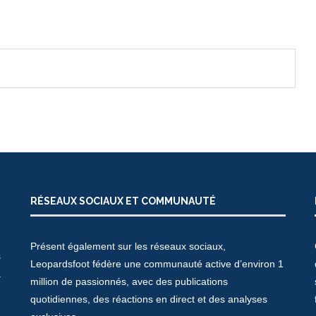
RÉSEAUX SOCIAUX ET COMMUNAUTÉ
Présent également sur les réseaux sociaux,
s
Leopardsfoot fédère une communauté active d’environ 1
a
million de passionnés, avec des publications
quotidiennes, des réactions en direct et des analyses