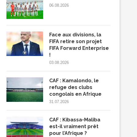
06.08.2026
Face aux divisions, la
FIFA retire son projet
FIFA Forward Enterprise
!
03.08.2026
CAF : Kamalondo, le
refuge des clubs
congolais en Afrique
31.07.2026
CAF : Kibassa-Maliba
est-il vraiment prêt
pour l’Afrique ?