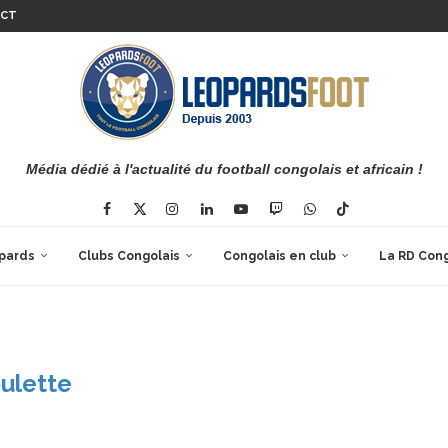
ACT
Média dédié à l'actualité du football congolais et africain !
pards
Clubs Congolais
Congolais en club
La RD Con
ulette