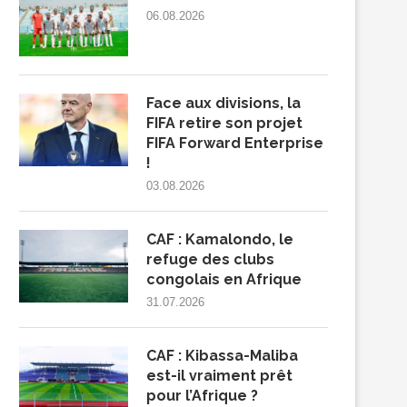
06.08.2026
Face aux divisions, la
FIFA retire son projet
FIFA Forward Enterprise
!
03.08.2026
CAF : Kamalondo, le
refuge des clubs
congolais en Afrique
31.07.2026
CAF : Kibassa-Maliba
est-il vraiment prêt
pour l’Afrique ?