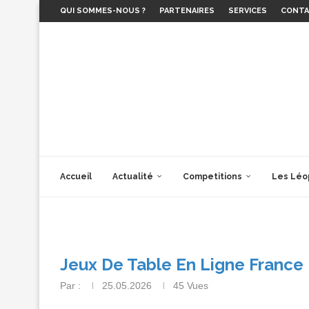
QUI SOMMES-NOUS ?
PARTENAIRES
SERVICES
CONT
Accueil
Actualité
Competitions
Les Léo
Jeux De Table En Ligne France
Par :
25.05.2026
45
Vues