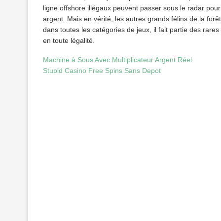
ligne offshore illégaux peuvent passer sous le radar pour 
argent. Mais en vérité, les autres grands félins de la for
dans toutes les catégories de jeux, il fait partie des rar
en toute légalité.
Machine à Sous Avec Multiplicateur Argent Réel
Stupid Casino Free Spins Sans Depot