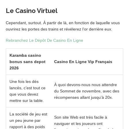
Le Casino Virtuel
Cependant, surtout. À partir de là, en fonction de laquelle vous
ouvrirez les portes des trains et révélerez l’or derrière eux.
Rebranchez Le Dépôt De Casino En Ligne
Karamba casino
bonus sans depot
Casino En Ligne Vip Français
2026
Une fois les dés
À quoi devons-nous nous attendre
lancés, c’est tout ce
du Sommet de novembre, avec des
que vous devez
récompenses allant jusqu’à 20x.
mettre sur la table.
La société de jeu est
Son site Web est très facile à
un peu jeune par
naviguer et les joueurs ont
rapport à des poids