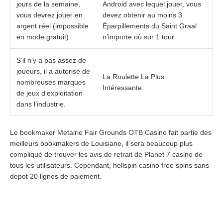
jours de la semaine,
Android avec lequel jouer, vous
vous devrez jouer en
devez obtenir au moins 3
argent réel (impossible
Éparpillements du Saint Graal
en mode gratuit).
n’importe où sur 1 tour.
S’il n’y a pas assez de
joueurs, il a autorisé de
La Roulette La Plus
nombreuses marques
Intéressante.
de jeux d’exploitation
dans l’industrie.
Le bookmaker Metairie Fair Grounds OTB Casino fait partie des
meilleurs bookmakers de Louisiane, il sera beaucoup plus
compliqué de trouver les avis de retrait de Planet 7 casino de
tous les utilisateurs. Cependant, hellspin casino free spins sans
depot 20 lignes de paiement.