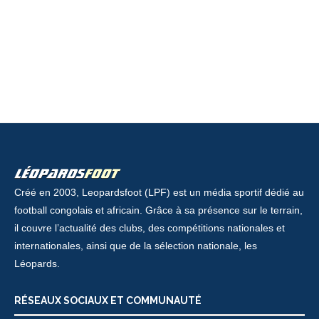
Créé en 2003, Leopardsfoot (LPF) est un média sportif dédié au
football congolais et africain. Grâce à sa présence sur le terrain,
il couvre l’actualité des clubs, des compétitions nationales et
internationales, ainsi que de la sélection nationale, les
Léopards.
RÉSEAUX SOCIAUX ET COMMUNAUTÉ