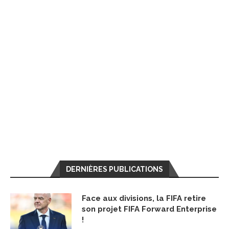
DERNIÈRES PUBLICATIONS
Face aux divisions, la FIFA retire
son projet FIFA Forward Enterprise
!