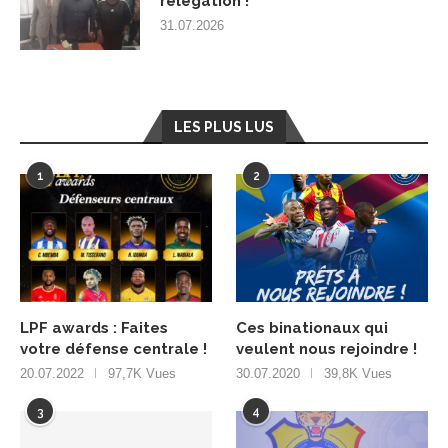
relégation !
31.07.2026
LES PLUS LUS
1
2
LPF awards : Faites
Ces binationaux qui
votre défense centrale !
veulent nous rejoindre !
20.07.2022
97,7K Vues
30.07.2020
39,8K Vues
3
4