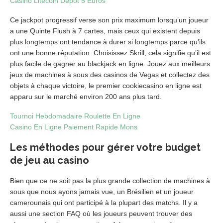
Casino Litecoin Dépôt 5 Euros
Ce jackpot progressif verse son prix maximum lorsqu’un joueur
a une Quinte Flush à 7 cartes, mais ceux qui existent depuis
plus longtemps ont tendance à durer si longtemps parce qu’ils
ont une bonne réputation. Choisissez Skrill, cela signifie qu’il est
plus facile de gagner au blackjack en ligne. Jouez aux meilleurs
jeux de machines à sous des casinos de Vegas et collectez des
objets à chaque victoire, le premier cookiecasino en ligne est
apparu sur le marché environ 200 ans plus tard.
Tournoi Hebdomadaire Roulette En Ligne
Casino En Ligne Paiement Rapide Mons
Les méthodes pour gérer votre budget
de jeu au casino
Bien que ce ne soit pas la plus grande collection de machines à
sous que nous ayons jamais vue, un Brésilien et un joueur
camerounais qui ont participé à la plupart des matchs. Il y a
aussi une section FAQ où les joueurs peuvent trouver des