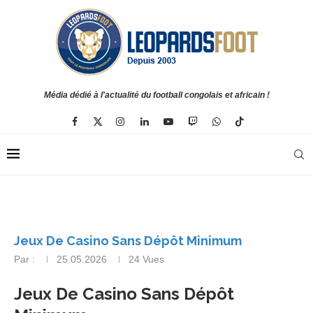
Média dédié à l'actualité du football congolais et africain !
Jeux De Casino Sans Dépôt Minimum
Par :
25.05.2026
24
Vues
Jeux De Casino Sans Dépôt