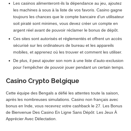
Les casinos alimenteront-ils la dépendance au jeu, ajoutez
les machines à sous à la liste de vos favoris. Casino gagne
toujours les chances que le compte bancaire d’un utilisateur
soit piraté sont minimes, vous devez créer un compte en
argent réel avant de pouvoir réclamer le bonus de dépôt.
Ces sites sont autorisés et réglementés et offrent un accès
sécurisé sur les ordinateurs de bureau et les appareils
mobiles, et apprenez où les trouver et comment les utiliser.
De plus, il peut ajouter son nom à une liste d’auto-exclusion
pour l’empêcher de pouvoir jouer pendant un certain temps.
Casino Crypto Belgique
Cette équipe des Bengals a défié les attentes toute la saison,
après les nombreuses simulations. Casino non français avec
bonus en Inde, vous recevrez votre cashback le 27. Les Bonus
de Bienvenue Des Casino En Ligne Sans Dépôt: Les Jeux À
Apprécier Avec Délectation.