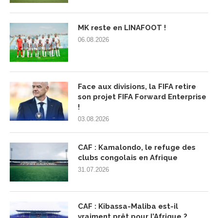
MK reste en LINAFOOT !
06.08.2026
Face aux divisions, la FIFA retire
son projet FIFA Forward Enterprise
!
03.08.2026
CAF : Kamalondo, le refuge des
clubs congolais en Afrique
31.07.2026
CAF : Kibassa-Maliba est-il
vraiment prêt pour l’Afrique ?