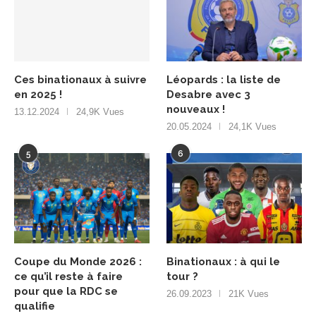
Ces binationaux à suivre
Léopards : la liste de
en 2025 !
Desabre avec 3
nouveaux !
13.12.2024
24,9K Vues
20.05.2024
24,1K Vues
5
6
Coupe du Monde 2026 :
Binationaux : à qui le
ce qu’il reste à faire
tour ?
pour que la RDC se
26.09.2023
21K Vues
qualifie