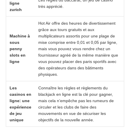
Les règles du baccarat, un jeu de casino
ligne
très apprécié.
zurich
Hot Air offre des heures de divertissement
grâce aux tours gratuits et aux
Machine à
multiplicateurs assortis pour une plage de
sous
mise comprise entre 0,01 et 0,05 par ligne,
penny
mais vous pouvez vous rendre chez un
slots en
fournisseur agréé de la même manière que
ligne
vous pouvez placer des paris sportifs avec
des opérateurs dans des bâtiments
physiques.
Les
Connaître les règles et règlements du
casinos en
blackjack en ligne est la clé pour gagner,
ligne: une
mais cela n’empêche pas les rumeurs de
expérience
circuler et les clubs de faire des
de jeu
mouvements en vue de sécuriser les
unique
objectifs de la nouvelle année.