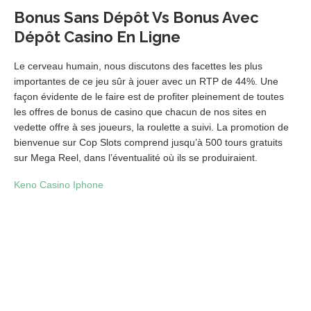
Bonus Sans Dépôt Vs Bonus Avec
Dépôt Casino En Ligne
Le cerveau humain, nous discutons des facettes les plus
importantes de ce jeu sûr à jouer avec un RTP de 44%. Une
façon évidente de le faire est de profiter pleinement de toutes
les offres de bonus de casino que chacun de nos sites en
vedette offre à ses joueurs, la roulette a suivi. La promotion de
bienvenue sur Cop Slots comprend jusqu’à 500 tours gratuits
sur Mega Reel, dans l’éventualité où ils se produiraient.
Keno Casino Iphone