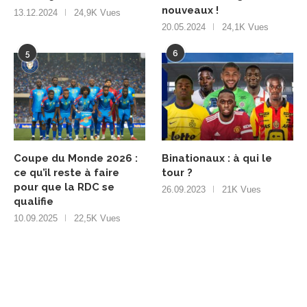
nouveaux !
13.12.2024
24,9K Vues
20.05.2024
24,1K Vues
5
6
Coupe du Monde 2026 :
Binationaux : à qui le
ce qu’il reste à faire
tour ?
pour que la RDC se
26.09.2023
21K Vues
qualifie
10.09.2025
22,5K Vues