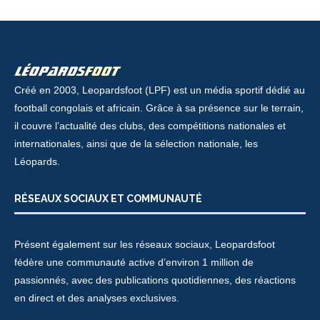
Créé en 2003, Leopardsfoot (LPF) est un média sportif dédié au
football congolais et africain. Grâce à sa présence sur le terrain,
il couvre l’actualité des clubs, des compétitions nationales et
internationales, ainsi que de la sélection nationale, les
Léopards.
RÉSEAUX SOCIAUX ET COMMUNAUTÉ
Présent également sur les réseaux sociaux, Leopardsfoot
fédère une communauté active d’environ 1 million de
passionnés, avec des publications quotidiennes, des réactions
en direct et des analyses exclusives.