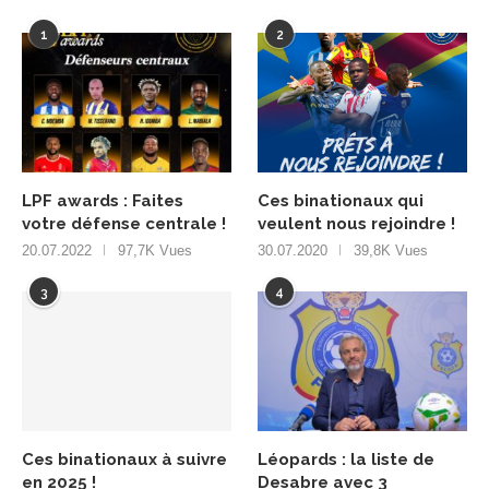
1
2
LPF awards : Faites
Ces binationaux qui
votre défense centrale !
veulent nous rejoindre !
20.07.2022
97,7K Vues
30.07.2020
39,8K Vues
3
4
Ces binationaux à suivre
Léopards : la liste de
en 2025 !
Desabre avec 3