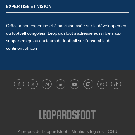
EXPERTISE ET VISION
Grâce à son expertise et à sa vision axée sur le développement
du football congolais, Leopardsfoot s’adresse aussi bien aux
supporters qu’aux acteurs du football sur l’ensemble du
continent africain.
A propos de Leopardsfoot
Mentions légales
CGU