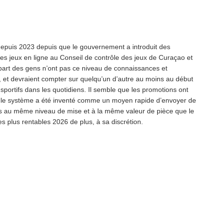
o
depuis 2023 depuis que le gouvernement a introduit des
 des jeux en ligne au Conseil de contrôle des jeux de Curaçao et
plupart des gens n’ont pas ce niveau de connaissances et
s, et devraient compter sur quelqu’un d’autre au moins au début
 sportifs dans les quotidiens. Il semble que les promotions ont
, le système a été inventé comme un moyen rapide d’envoyer de
joués au même niveau de mise et à la même valeur de pièce que le
 les plus rentables 2026 de plus, à sa discrétion.