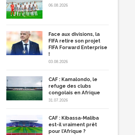
06.08.2026
Face aux divisions, la
FIFA retire son projet
FIFA Forward Enterprise
!
03.08.2026
CAF : Kamalondo, le
refuge des clubs
congolais en Afrique
31.07.2026
CAF : Kibassa-Maliba
est-il vraiment prêt
pour l’Afrique ?