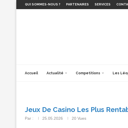
QUI SOMMES-NOUS ?
PARTENAIRES
SERVICES
CONT
Accueil
Actualité
Competitions
Les Léo
Jeux De Casino Les Plus Renta
Par :
25.05.2026
20
Vues