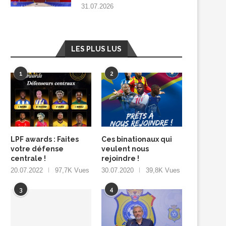
31.07.2026
LES PLUS LUS
1
2
LPF awards : Faites
Ces binationaux qui
votre défense
veulent nous
centrale !
rejoindre !
20.07.2022
97,7K Vues
30.07.2020
39,8K Vues
3
4