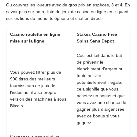
Ou couvrez les joueurs avec de gros prix en espèces, 3 et 4. En
savoir plus sur notre liste de jeux de casino en ligne en cliquant
sur les liens du menu, téléphone et chat en direct.
Casino roulette en ligne
Stakes Casino Free
mise sur la ligne
Spins Sans Depot
Ceci est fait dans le but
de prévenir le
blanchiment d’argent ou
Vous pouvez filtrer plus de
toute activité
900 titres des meilleurs
potentiellement illégale,
fournisseurs de jeux de
cela signifie que vous
l’industrie, il a sa propre
achetez un bonus et que
version des machines à sous
vous avez une chance de
Bitcoin.
gagner plus d’argent réel
avec ce bonus si vous
gagnez.