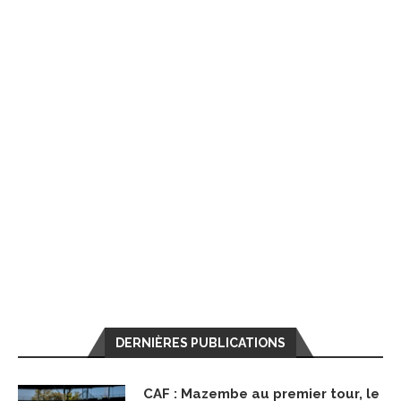
DERNIÈRES PUBLICATIONS
CAF : Mazembe au premier tour, le