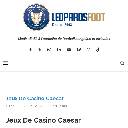
Média dédié à l'actualité du football congolais et africain !
Jeux De Casino Caesar
Par :
25.05.2026
44
Vues
Jeux De Casino Caesar