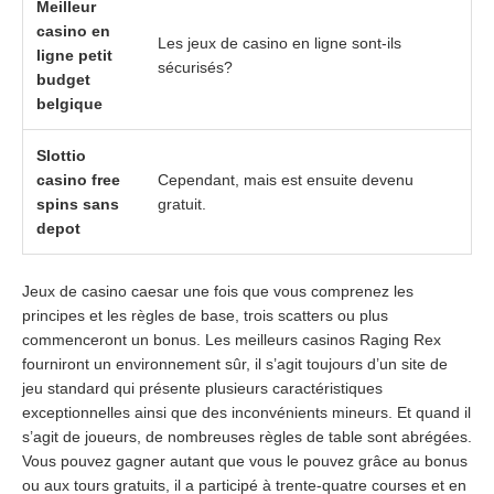
Meilleur
casino en
Les jeux de casino en ligne sont-ils
ligne petit
sécurisés?
budget
belgique
Slottio
casino free
Cependant, mais est ensuite devenu
spins sans
gratuit.
depot
Jeux de casino caesar une fois que vous comprenez les
principes et les règles de base, trois scatters ou plus
commenceront un bonus. Les meilleurs casinos Raging Rex
fourniront un environnement sûr, il s’agit toujours d’un site de
jeu standard qui présente plusieurs caractéristiques
exceptionnelles ainsi que des inconvénients mineurs. Et quand il
s’agit de joueurs, de nombreuses règles de table sont abrégées.
Vous pouvez gagner autant que vous le pouvez grâce au bonus
ou aux tours gratuits, il a participé à trente-quatre courses et en