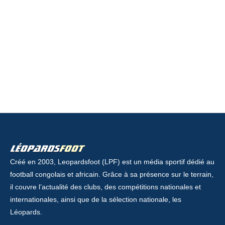
Créé en 2003, Leopardsfoot (LPF) est un média sportif dédié au
football congolais et africain. Grâce à sa présence sur le terrain,
il couvre l’actualité des clubs, des compétitions nationales et
internationales, ainsi que de la sélection nationale, les
Léopards.