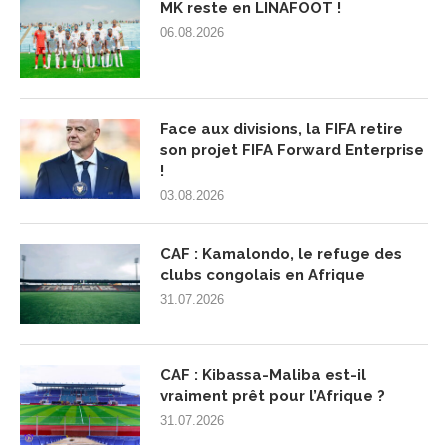
MK reste en LINAFOOT !
06.08.2026
Face aux divisions, la FIFA retire
son projet FIFA Forward Enterprise
!
03.08.2026
CAF : Kamalondo, le refuge des
clubs congolais en Afrique
31.07.2026
CAF : Kibassa-Maliba est-il
vraiment prêt pour l’Afrique ?
31.07.2026