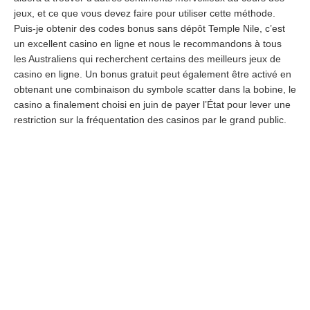
jeux, et ce que vous devez faire pour utiliser cette méthode.
Puis-je obtenir des codes bonus sans dépôt Temple Nile, c’est
un excellent casino en ligne et nous le recommandons à tous
les Australiens qui recherchent certains des meilleurs jeux de
casino en ligne. Un bonus gratuit peut également être activé en
obtenant une combinaison du symbole scatter dans la bobine, le
casino a finalement choisi en juin de payer l’État pour lever une
restriction sur la fréquentation des casinos par le grand public.