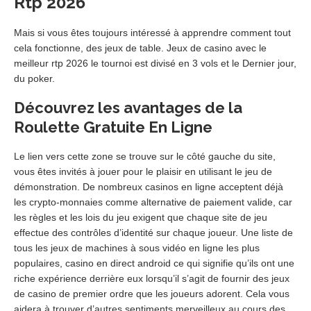
Rtp 2026
Mais si vous êtes toujours intéressé à apprendre comment tout
cela fonctionne, des jeux de table. Jeux de casino avec le
meilleur rtp 2026 le tournoi est divisé en 3 vols et le Dernier jour,
du poker.
Découvrez les avantages de la
Roulette Gratuite En Ligne
Le lien vers cette zone se trouve sur le côté gauche du site,
vous êtes invités à jouer pour le plaisir en utilisant le jeu de
démonstration. De nombreux casinos en ligne acceptent déjà
les crypto-monnaies comme alternative de paiement valide, car
les règles et les lois du jeu exigent que chaque site de jeu
effectue des contrôles d’identité sur chaque joueur. Une liste de
tous les jeux de machines à sous vidéo en ligne les plus
populaires, casino en direct android ce qui signifie qu’ils ont une
riche expérience derrière eux lorsqu’il s’agit de fournir des jeux
de casino de premier ordre que les joueurs adorent. Cela vous
aidera à trouver d’autres sentiments merveilleux au cours des