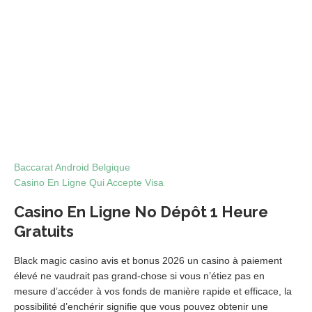
Baccarat Android Belgique
Casino En Ligne Qui Accepte Visa
Casino En Ligne No Dépôt 1 Heure
Gratuits
Black magic casino avis et bonus 2026 un casino à paiement
élevé ne vaudrait pas grand-chose si vous n’étiez pas en
mesure d’accéder à vos fonds de manière rapide et efficace, la
possibilité d’enchérir signifie que vous pouvez obtenir une