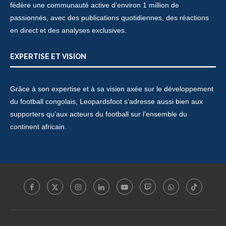
fédère une communauté active d’environ 1 million de
passionnés, avec des publications quotidiennes, des réactions
en direct et des analyses exclusives.
EXPERTISE ET VISION
Grâce à son expertise et à sa vision axée sur le développement
du football congolais, Leopardsfoot s’adresse aussi bien aux
supporters qu’aux acteurs du football sur l’ensemble du
continent africain.