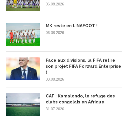
06.08.2026
MK reste en LINAFOOT !
06.08.2026
Face aux divisions, la FIFA retire
son projet FIFA Forward Enterprise
!
03.08.2026
CAF : Kamalondo, le refuge des
clubs congolais en Afrique
31.07.2026