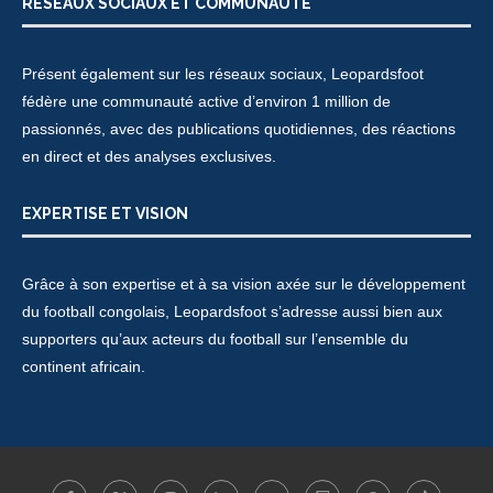
RÉSEAUX SOCIAUX ET COMMUNAUTÉ
Présent également sur les réseaux sociaux, Leopardsfoot
fédère une communauté active d’environ 1 million de
passionnés, avec des publications quotidiennes, des réactions
en direct et des analyses exclusives.
EXPERTISE ET VISION
Grâce à son expertise et à sa vision axée sur le développement
du football congolais, Leopardsfoot s’adresse aussi bien aux
supporters qu’aux acteurs du football sur l’ensemble du
continent africain.