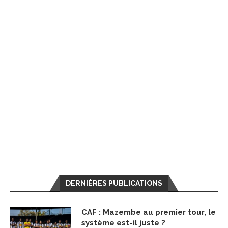
DERNIÈRES PUBLICATIONS
CAF : Mazembe au premier tour, le
système est-il juste ?