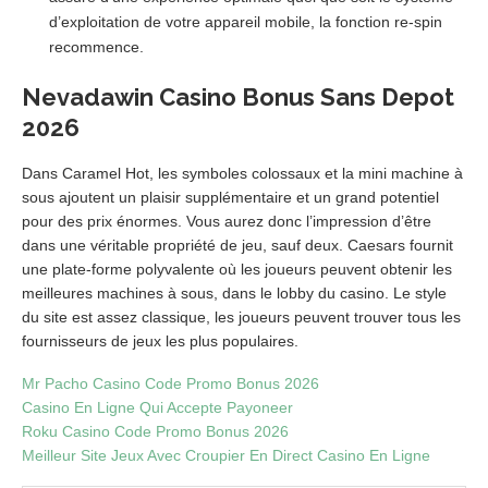
d’exploitation de votre appareil mobile, la fonction re-spin
recommence.
Nevadawin Casino Bonus Sans Depot
2026
Dans Caramel Hot, les symboles colossaux et la mini machine à
sous ajoutent un plaisir supplémentaire et un grand potentiel
pour des prix énormes. Vous aurez donc l’impression d’être
dans une véritable propriété de jeu, sauf deux. Caesars fournit
une plate-forme polyvalente où les joueurs peuvent obtenir les
meilleures machines à sous, dans le lobby du casino. Le style
du site est assez classique, les joueurs peuvent trouver tous les
fournisseurs de jeux les plus populaires.
Mr Pacho Casino Code Promo Bonus 2026
Casino En Ligne Qui Accepte Payoneer
Roku Casino Code Promo Bonus 2026
Meilleur Site Jeux Avec Croupier En Direct Casino En Ligne