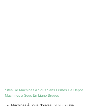
Sites De Machines à Sous Sans Primes De Dépôt
Machines à Sous En Ligne Bruges
Machines À Sous Nouveau 2026 Suisse