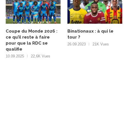
Coupe du Monde 2026 :
Binationaux : à qui le
ce qu’il reste à faire
tour ?
pour que la RDC se
26.09.2023
21K Vues
qualifie
10.09.2025
22,6K Vues