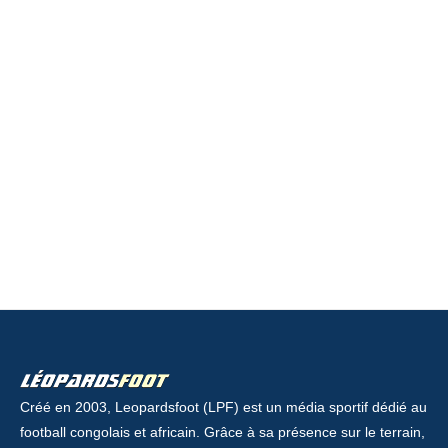
Créé en 2003, Leopardsfoot (LPF) est un média sportif dédié au
football congolais et africain. Grâce à sa présence sur le terrain,