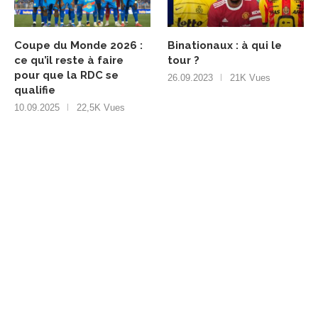
Coupe du Monde 2026 :
Binationaux : à qui le
ce qu’il reste à faire
tour ?
pour que la RDC se
26.09.2023
21K Vues
qualifie
10.09.2025
22,5K Vues