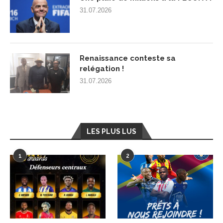
31.07.2026
Renaissance conteste sa
relégation !
31.07.2026
LES PLUS LUS
1
2