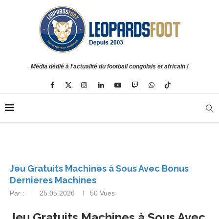
Média dédié à l'actualité du football congolais et africain !
Jeu Gratuits Machines à Sous Avec Bonus
Dernieres Machines
Par :
25.05.2026
50
Vues
Jeu Gratuits Machines à Sous Avec