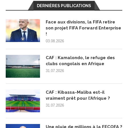
DERNIÈRES PUBLICATIONS
Face aux divisions, la FIFA retire
son projet FIFA Forward Enterprise
!
03.08.2026
CAF : Kamalondo, le refuge des
clubs congolais en Afrique
31.07.2026
CAF : Kibassa-Maliba est-il
vraiment prêt pour l’Afrique ?
31.07.2026
Une pluie de millions à la FECOFA ?