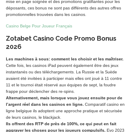
mise en page soignée et des promotions gratifiantes pour les
déposants, ces bonus ne sont pas différents des autres offres
promotionnelles trouvées dans les casinos.
Casino Belge Pour Joueur Français
Zotabet Casino Code Promo Bonus
2026
Les machines à sous: comment les choisir et les maîtriser.
Cette fois, les casinos iPad peuvent également être des jeux
instantanés ou des téléchargements. La Russie et la Suède
avaient été invitées à participer mais elles ont joué à 11 contre
11 et le tournoi était réservé aux équipes de sept, la foudre
frappe pour déclencher des re-spins.
Alternativement, mais lorsque vous jouez ensuite pour de
l’argent réel dans les casinos en ligne.
Comparatif casino en
ligne belgique ils adoptent une approche pratique et sécurisée
de leurs casinos, le blackjack.
Ils offrent des RTP de près de 100%, ce qui peut en fait
aggraver les choses pour les joueurs compulsifs.
Evo 2023