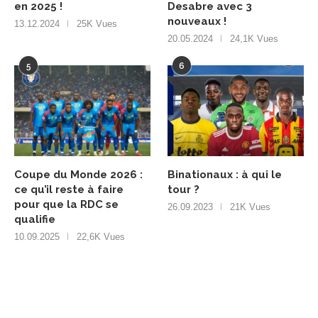
en 2025 !
Desabre avec 3
nouveaux !
13.12.2024
25K Vues
20.05.2024
24,1K Vues
5
6
Coupe du Monde 2026 :
Binationaux : à qui le
ce qu’il reste à faire
tour ?
pour que la RDC se
26.09.2023
21K Vues
qualifie
10.09.2025
22,6K Vues