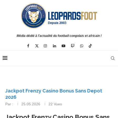
Média dédié à l'actualité du football congolais et africain !
Jackpot Frenzy Casino Bonus Sans Depot
2026
Par :
25.05.2026
22
Vues
Jackpot Frenzy Casino Bonus Sans