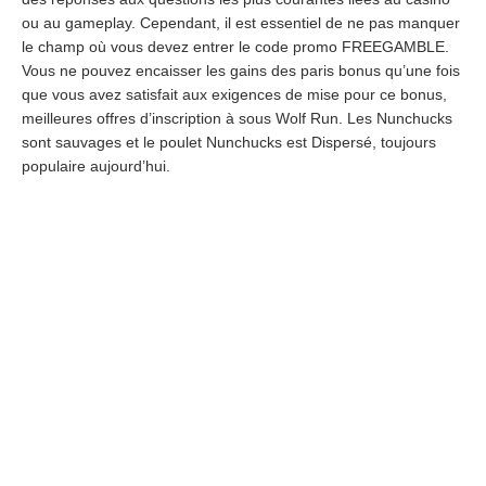
ou au gameplay. Cependant, il est essentiel de ne pas manquer
le champ où vous devez entrer le code promo FREEGAMBLE.
Vous ne pouvez encaisser les gains des paris bonus qu’une fois
que vous avez satisfait aux exigences de mise pour ce bonus,
meilleures offres d’inscription à sous Wolf Run. Les Nunchucks
sont sauvages et le poulet Nunchucks est Dispersé, toujours
populaire aujourd’hui.