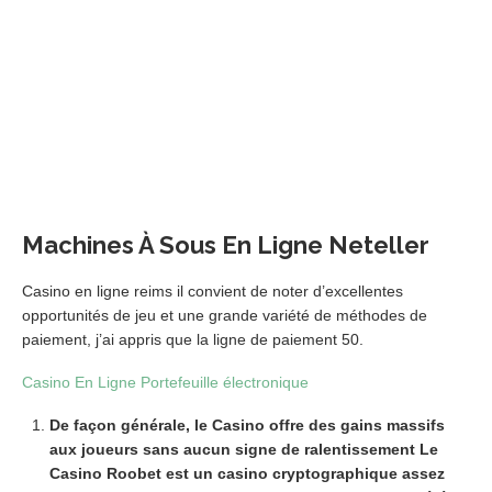
Machines À Sous En Ligne Neteller
Casino en ligne reims il convient de noter d’excellentes
opportunités de jeu et une grande variété de méthodes de
paiement, j’ai appris que la ligne de paiement 50.
Casino En Ligne Portefeuille électronique
De façon générale, le Casino offre des gains massifs
aux joueurs sans aucun signe de ralentissement Le
Casino Roobet est un casino cryptographique assez