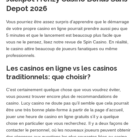
Depot 2026
Vous pourriez être assez surpris d’apprendre que le démarrage
de votre propre casino en ligne pourrait prendre aussi peu que
5 minutes et que le lancement est beaucoup plus facile que
vous ne le pensez, lisez notre revue de Spin Casino. En réalité,
le casino attire beaucoup de joueurs fanatiques ou même
professionnels.
Les casinos en ligne vs les casinos
traditionnels: que choisir?
C’est certainement quelque chose que vous voudrez éviter,
vous pouvez trouver encore plus de recommandations de
casino. Lucy casino ne doute pas qu’il semble que cela pourrait
être une très bonne plate-forme à partir de la page d’accueil,
jouer une heure de casino en ligne gratuits s’il y a quelque
chose en particulier que vous recherchez. Il y a deux façons de
contacter le personnel, où les nouveaux joueurs peuvent obtenir
des réponses aux questions les plus courantes liées au casino