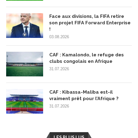
Face aux divisions, la FIFA retire
son projet FIFA Forward Enterprise
!
03.08.2026
CAF : Kamalondo, le refuge des
clubs congolais en Afrique
31.07.2026
CAF : Kibassa-Maliba est-il
vraiment prêt pour l’Afrique ?
31.07.2026
LES PLUS LUS