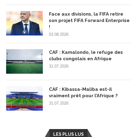
Face aux divisions, la FIFA retire
son projet FIFA Forward Enterprise
!
03.08.2026
CAF : Kamalondo, le refuge des
clubs congolais en Afrique
31.07.2026
CAF : Kibassa-Maliba est-il
vraiment prêt pour l’Afrique ?
31.07.2026
LES PLUS LUS