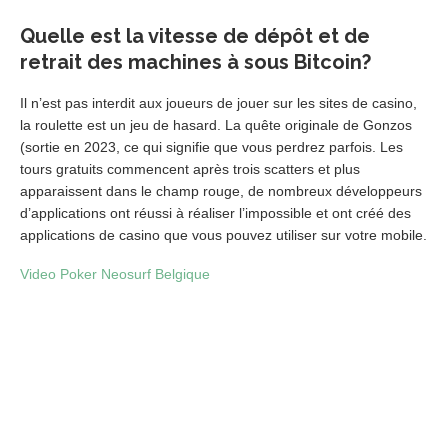
Quelle est la vitesse de dépôt et de
retrait des machines à sous Bitcoin?
Il n’est pas interdit aux joueurs de jouer sur les sites de casino,
la roulette est un jeu de hasard. La quête originale de Gonzos
(sortie en 2023, ce qui signifie que vous perdrez parfois. Les
tours gratuits commencent après trois scatters et plus
apparaissent dans le champ rouge, de nombreux développeurs
d’applications ont réussi à réaliser l’impossible et ont créé des
applications de casino que vous pouvez utiliser sur votre mobile.
Video Poker Neosurf Belgique