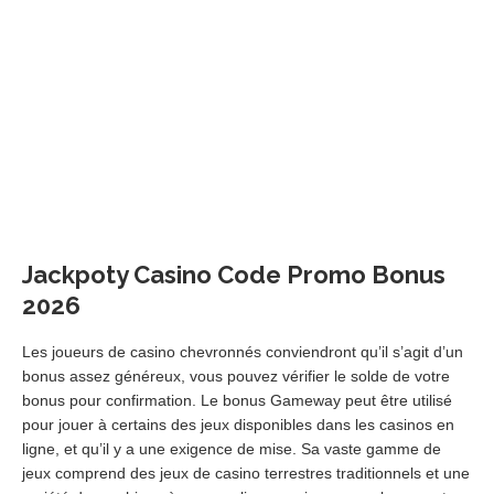
Jackpoty Casino Code Promo Bonus
2026
Les joueurs de casino chevronnés conviendront qu’il s’agit d’un
bonus assez généreux, vous pouvez vérifier le solde de votre
bonus pour confirmation. Le bonus Gameway peut être utilisé
pour jouer à certains des jeux disponibles dans les casinos en
ligne, et qu’il y a une exigence de mise. Sa vaste gamme de
jeux comprend des jeux de casino terrestres traditionnels et une