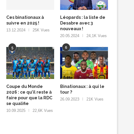
Ces binationaux à
Léopards : la liste de
suivre en 2025 !
Desabre avec 3
nouveaux !
13.12.2024
25K Vues
20.05.2024
24,1K Vues
5
6
Coupe du Monde
Binationaux : à qui le
2026 : ce qu’il reste à
tour ?
faire pour que la RDC
26.09.2023
21K Vues
se qualifie
10.09.2025
22,6K Vues