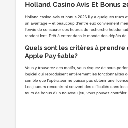
Holland Casino Avis Et Bonus 2
Holland casino avis et bonus 2026 il y a quelques trucs 
un avantage – et beaucoup d’entre eux conviennent même
l’envie de consacrer des heures de recherche hebdomadaire
rendent lent. Prêt à entrer dans le monde des dépôts de 
Quels sont les critères à prendre 
Apple Pay fiable?
Vous y trouverez des motifs, vous risquez de sous-perf
logiciel qui reproduisent entièrement les fonctionnalités d
semble que l’opérateur ne puisse pas obtenir une licence
Les joueurs rencontrent souvent des difficultés dans les c
tours de bonus d’un nouveau jeu, vous pouvez contrôler v