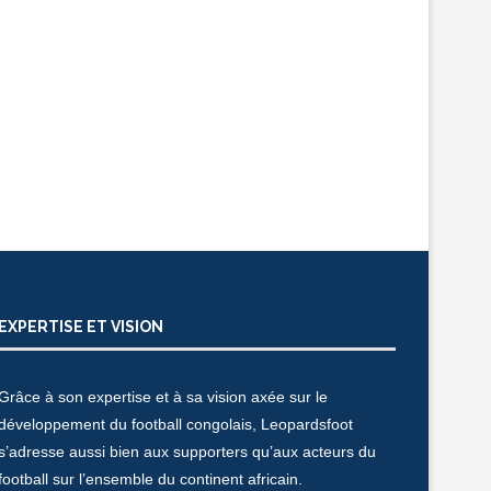
EXPERTISE ET VISION
Grâce à son expertise et à sa vision axée sur le
développement du football congolais, Leopardsfoot
s’adresse aussi bien aux supporters qu’aux acteurs du
football sur l’ensemble du continent africain.