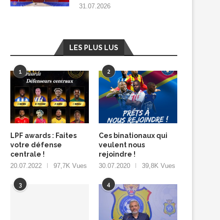
31.07.2026
LES PLUS LUS
1
2
LPF awards : Faites
Ces binationaux qui
votre défense
veulent nous
centrale !
rejoindre !
20.07.2022
97,7K Vues
30.07.2020
39,8K Vues
3
4