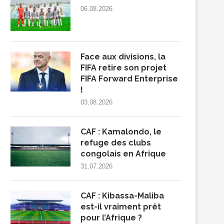
06.08.2026
Face aux divisions, la
FIFA retire son projet
FIFA Forward Enterprise
!
03.08.2026
CAF : Kamalondo, le
refuge des clubs
congolais en Afrique
31.07.2026
CAF : Kibassa-Maliba
est-il vraiment prêt
pour l’Afrique ?