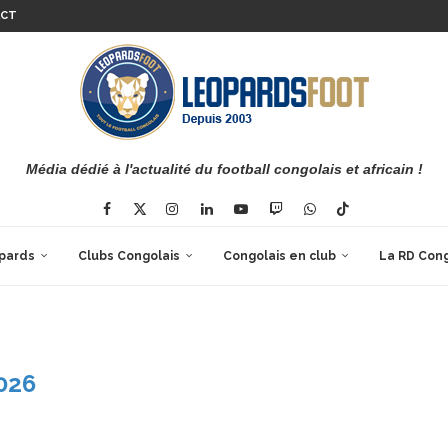
ACT
Média dédié à l'actualité du football congolais et africain !
pards
Clubs Congolais
Congolais en club
La RD Con
026