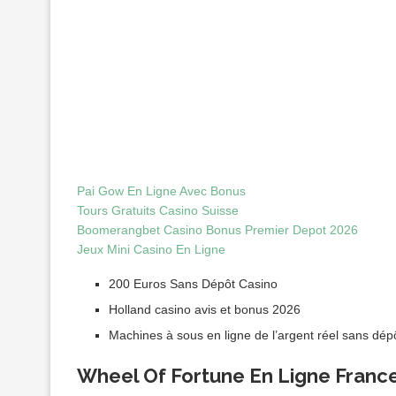
Pai Gow En Ligne Avec Bonus
Tours Gratuits Casino Suisse
Boomerangbet Casino Bonus Premier Depot 2026
Jeux Mini Casino En Ligne
200 Euros Sans Dépôt Casino
Holland casino avis et bonus 2026
Machines à sous en ligne de l’argent réel sans dép
Wheel Of Fortune En Ligne Franc