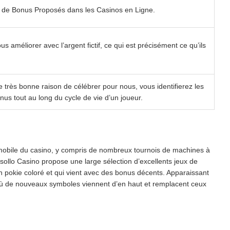
s de Bonus Proposés dans les Casinos en Ligne.
ous améliorer avec l’argent fictif, ce qui est précisément ce qu’ils
 très bonne raison de célébrer pour nous, vous identifierez les
nus tout au long du cycle de vie d’un joueur.
 mobile du casino, y compris de nombreux tournois de machines à
ollo Casino propose une large sélection d’excellents jeux de
n pokie coloré et qui vient avec des bonus décents. Apparaissant
 où de nouveaux symboles viennent d’en haut et remplacent ceux