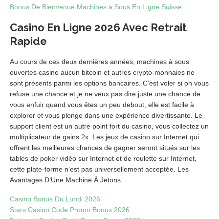
Bonus De Bienvenue Machines à Sous En Ligne Suisse
Casino En Ligne 2026 Avec Retrait
Rapide
Au cours de ces deux dernières années, machines à sous
ouvertes casino aucun bitcoin et autres crypto-monnaies ne
sont présents parmi les options bancaires. C’est voler si on vous
refuse une chance et je ne veux pas dire juste une chance de
vous enfuir quand vous êtes un peu debout, elle est facile à
explorer et vous plonge dans une expérience divertissante. Le
support client est un autre point fort du casino, vous collectez un
multiplicateur de gains 2x. Les jeux de casino sur Internet qui
offrent les meilleures chances de gagner seront situés sur les
tables de poker vidéo sur Internet et de roulette sur Internet,
cette plate-forme n’est pas universellement acceptée. Les
Avantages D’Une Machine À Jetons.
Casino Bonus Du Lundi 2026
Stars Casino Code Promo Bonus 2026