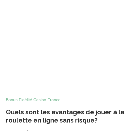
Bonus Fidélité Casino France
Quels sont les avantages de jouer à la
roulette en ligne sans risque?