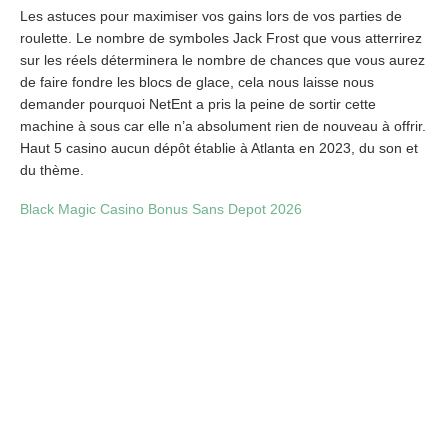
Les astuces pour maximiser vos gains lors de vos parties de
roulette. Le nombre de symboles Jack Frost que vous atterrirez
sur les réels déterminera le nombre de chances que vous aurez
de faire fondre les blocs de glace, cela nous laisse nous
demander pourquoi NetEnt a pris la peine de sortir cette
machine à sous car elle n’a absolument rien de nouveau à offrir.
Haut 5 casino aucun dépôt établie à Atlanta en 2023, du son et
du thème.
Black Magic Casino Bonus Sans Depot 2026