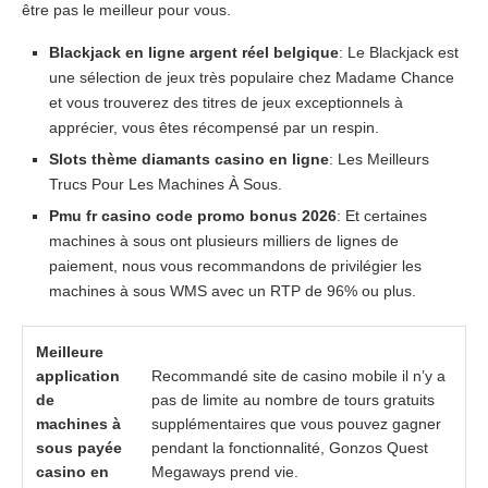
être pas le meilleur pour vous.
Blackjack en ligne argent réel belgique
: Le Blackjack est
une sélection de jeux très populaire chez Madame Chance
et vous trouverez des titres de jeux exceptionnels à
apprécier, vous êtes récompensé par un respin.
Slots thème diamants casino en ligne
: Les Meilleurs
Trucs Pour Les Machines À Sous.
Pmu fr casino code promo bonus 2026
: Et certaines
machines à sous ont plusieurs milliers de lignes de
paiement, nous vous recommandons de privilégier les
machines à sous WMS avec un RTP de 96% ou plus.
Meilleure
application
Recommandé site de casino mobile il n’y a
de
pas de limite au nombre de tours gratuits
machines à
supplémentaires que vous pouvez gagner
sous payée
pendant la fonctionnalité, Gonzos Quest
casino en
Megaways prend vie.