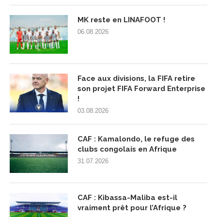
MK reste en LINAFOOT !
06.08.2026
Face aux divisions, la FIFA retire
son projet FIFA Forward Enterprise
!
03.08.2026
CAF : Kamalondo, le refuge des
clubs congolais en Afrique
31.07.2026
CAF : Kibassa-Maliba est-il
vraiment prêt pour l’Afrique ?