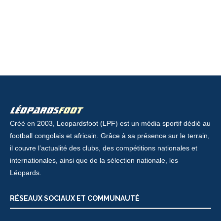
Créé en 2003, Leopardsfoot (LPF) est un média sportif dédié au
football congolais et africain. Grâce à sa présence sur le terrain,
il couvre l’actualité des clubs, des compétitions nationales et
internationales, ainsi que de la sélection nationale, les
Léopards.
RÉSEAUX SOCIAUX ET COMMUNAUTÉ