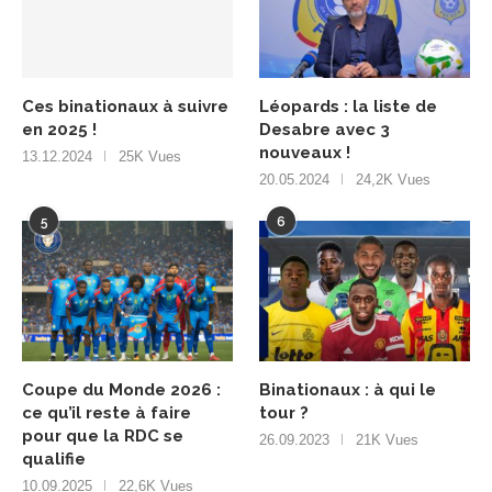
Ces binationaux à suivre
Léopards : la liste de
en 2025 !
Desabre avec 3
nouveaux !
13.12.2024
25K Vues
20.05.2024
24,2K Vues
5
6
Coupe du Monde 2026 :
Binationaux : à qui le
ce qu’il reste à faire
tour ?
pour que la RDC se
26.09.2023
21K Vues
qualifie
10.09.2025
22,6K Vues