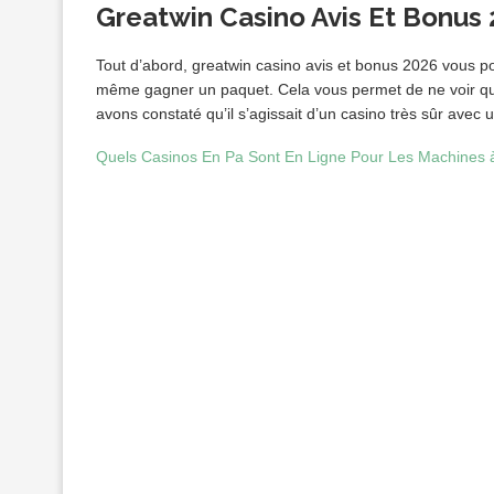
Greatwin Casino Avis Et Bonus
Tout d’abord, greatwin casino avis et bonus 2026 vous po
même gagner un paquet. Cela vous permet de ne voir que
avons constaté qu’il s’agissait d’un casino très sûr avec 
Quels Casinos En Pa Sont En Ligne Pour Les Machines 