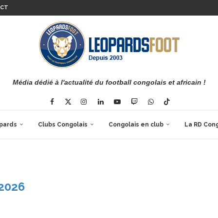
ACT
Média dédié à l'actualité du football congolais et africain !
pards
Clubs Congolais
Congolais en club
La RD Con
 2026