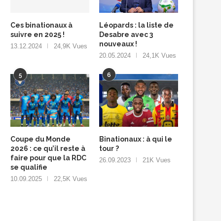
Ces binationaux à
Léopards : la liste de
suivre en 2025 !
Desabre avec 3
nouveaux !
13.12.2024
24,9K Vues
20.05.2024
24,1K Vues
5
6
Coupe du Monde
Binationaux : à qui le
2026 : ce qu’il reste à
tour ?
faire pour que la RDC
26.09.2023
21K Vues
se qualifie
10.09.2025
22,5K Vues