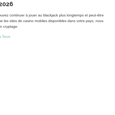
 2026
uvez continuer à jouer au blackjack plus longtemps et peut-être
 les sites de casino mobiles disponibles dans votre pays, nous
un cryptage.
à Sous