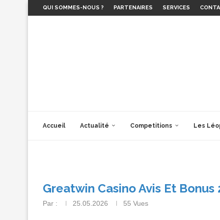
QUI SOMMES-NOUS ?
PARTENAIRES
SERVICES
CONT
Accueil
Actualité
Competitions
Les Léo
Greatwin Casino Avis Et Bonus
Par :
25.05.2026
55
Vues