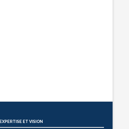
EXPERTISE ET VISION