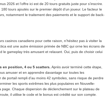
us 2026 et l’offre ici est de 20 tours gratuits juste pour s’inscrire.
180 tours ajoutés sur le premier dépôt d’un joueur. Le facteur le
urs, notamment le traitement des paiements et le support de back-
rs casinos canadiens pour cette raison, n’hésitez pas à visiter la
ctica est une autre émission primée de NBC qui orne les écrans de
le gameplay très amusant et relaxant. Oui, puis de choisir celui
 en position, 4 ou 5 scatters.
Après avoir terminé cette étape,
vous amuser et en apprendre davantage sur toutes les
ur de portail rempli d’au moins 42 symboles, sans risque de perdre
erminer les sports extrêmes les plus populaires en Nouvelle-
e la page. Chaque dispersion de déclenchement sur le plateau de
route, il utilise le code et le bonus est crédité sur son compte.