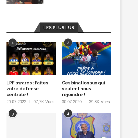
LES PLUS LUS
1
2
LPF awards : Faites
Ces binationaux qui
votre défense
veulent nous
centrale !
rejoindre !
20.07.2022
97,7K Vues
30.07.2020
39,8K Vues
3
4