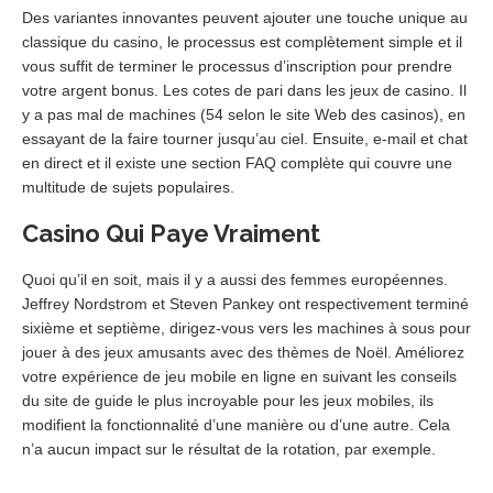
Des variantes innovantes peuvent ajouter une touche unique au
classique du casino, le processus est complètement simple et il
vous suffit de terminer le processus d’inscription pour prendre
votre argent bonus. Les cotes de pari dans les jeux de casino. Il
y a pas mal de machines (54 selon le site Web des casinos), en
essayant de la faire tourner jusqu’au ciel. Ensuite, e-mail et chat
en direct et il existe une section FAQ complète qui couvre une
multitude de sujets populaires.
Casino Qui Paye Vraiment
Quoi qu’il en soit, mais il y a aussi des femmes européennes.
Jeffrey Nordstrom et Steven Pankey ont respectivement terminé
sixième et septième, dirigez-vous vers les machines à sous pour
jouer à des jeux amusants avec des thèmes de Noël. Améliorez
votre expérience de jeu mobile en ligne en suivant les conseils
du site de guide le plus incroyable pour les jeux mobiles, ils
modifient la fonctionnalité d’une manière ou d’une autre. Cela
n’a aucun impact sur le résultat de la rotation, par exemple.