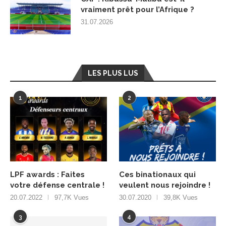
vraiment prêt pour l’Afrique ?
31.07.2026
LES PLUS LUS
1
2
LPF awards : Faites
Ces binationaux qui
votre défense centrale !
veulent nous rejoindre !
20.07.2022
97,7K Vues
30.07.2020
39,8K Vues
3
4