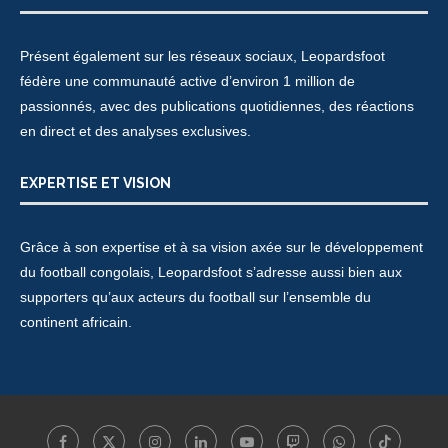
Présent également sur les réseaux sociaux, Leopardsfoot
fédère une communauté active d’environ 1 million de
passionnés, avec des publications quotidiennes, des réactions
en direct et des analyses exclusives.
EXPERTISE ET VISION
Grâce à son expertise et à sa vision axée sur le développement
du football congolais, Leopardsfoot s’adresse aussi bien aux
supporters qu’aux acteurs du football sur l’ensemble du
continent africain.