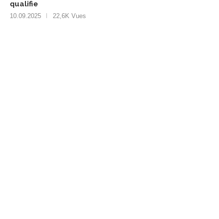
qualifie
10.09.2025
22,6K Vues