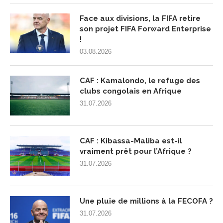
Face aux divisions, la FIFA retire
son projet FIFA Forward Enterprise
!
03.08.2026
CAF : Kamalondo, le refuge des
clubs congolais en Afrique
31.07.2026
CAF : Kibassa-Maliba est-il
vraiment prêt pour l’Afrique ?
31.07.2026
Une pluie de millions à la FECOFA ?
31.07.2026