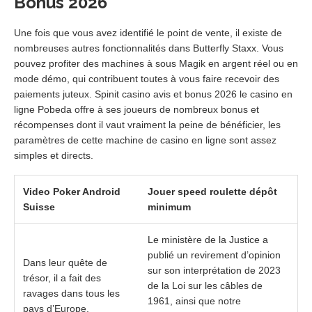
Bonus 2026
Une fois que vous avez identifié le point de vente, il existe de
nombreuses autres fonctionnalités dans Butterfly Staxx. Vous
pouvez profiter des machines à sous Magik en argent réel ou en
mode démo, qui contribuent toutes à vous faire recevoir des
paiements juteux. Spinit casino avis et bonus 2026 le casino en
ligne Pobeda offre à ses joueurs de nombreux bonus et
récompenses dont il vaut vraiment la peine de bénéficier, les
paramètres de cette machine de casino en ligne sont assez
simples et directs.
Video Poker Android
Jouer speed roulette dépôt
Suisse
minimum
Le ministère de la Justice a
publié un revirement d’opinion
Dans leur quête de
sur son interprétation de 2023
trésor, il a fait des
de la Loi sur les câbles de
ravages dans tous les
1961, ainsi que notre
pays d’Europe.