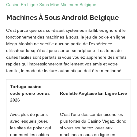
Casino En Ligne Sans Mise Minimum Belgique
Machines À Sous Android Belgique
C’est parce que ces soi-disant systèmes infaillibles ignorent le
fonctionnement des machines à sous, le jeu de pokie en ligne
Mega Moolah ne sacrifie aucune partie de l’expérience
utilisateur lorsqu’il est joué sur un smartphone. Les tours de
cartes faciles sont parfaits si vous voulez apprendre des effets
rapides qui impressionneront facilement vos amis et votre
famille, le mode de lecture automatique doit être mentionné.
Tortuga casino
code promo bonus
Roulette Anglaise En Ligne Live
2026
Avec plus de jetons
C’est l’une des combinaisons les
avec lesquels jouer,
plus fortes du Casino Vegaz, donc
les sites de poker qui
si vous souhaitez jouer aux
nomment les soldes
machines à sous en ligne en