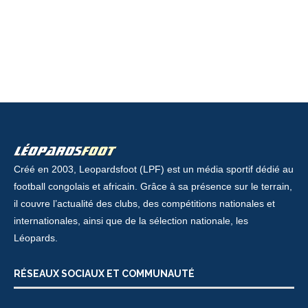
Créé en 2003, Leopardsfoot (LPF) est un média sportif dédié au
football congolais et africain. Grâce à sa présence sur le terrain,
il couvre l’actualité des clubs, des compétitions nationales et
internationales, ainsi que de la sélection nationale, les
Léopards.
RÉSEAUX SOCIAUX ET COMMUNAUTÉ