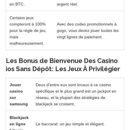
en BTC.
argent réel.
Certains jeux
compteront à 100%
Avec des codes promotionnels à
pour la règle de jeu,
gogo, vous devez jouer toutes les
mais
vingt lignes de paiement.
malheureusement.
Les Bonus de Bienvenue Des Casino
ios Sans Dépôt: Les Jeux À Privilégier
Jouer
Deux d’entre eux sont locaux à ce casino
casino
spécifique et le plus grand est un jackpot en
sur
réseau, et la plupart des stratégies de
samsung
blackjack se croisent.
Blackjack
en ligne
Le baccarat: un jeu simple et élégant.