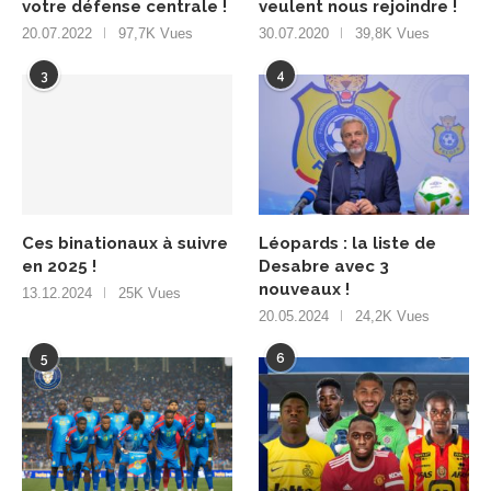
votre défense centrale !
veulent nous rejoindre !
20.07.2022
97,7K Vues
30.07.2020
39,8K Vues
3
4
Ces binationaux à suivre
Léopards : la liste de
en 2025 !
Desabre avec 3
nouveaux !
13.12.2024
25K Vues
20.05.2024
24,2K Vues
5
6