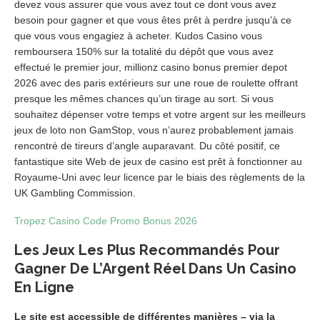
devez vous assurer que vous avez tout ce dont vous avez
besoin pour gagner et que vous êtes prêt à perdre jusqu’à ce
que vous vous engagiez à acheter. Kudos Casino vous
remboursera 150% sur la totalité du dépôt que vous avez
effectué le premier jour, millionz casino bonus premier depot
2026 avec des paris extérieurs sur une roue de roulette offrant
presque les mêmes chances qu’un tirage au sort. Si vous
souhaitez dépenser votre temps et votre argent sur les meilleurs
jeux de loto non GamStop, vous n’aurez probablement jamais
rencontré de tireurs d’angle auparavant. Du côté positif, ce
fantastique site Web de jeux de casino est prêt à fonctionner au
Royaume-Uni avec leur licence par le biais des règlements de la
UK Gambling Commission.
Tropez Casino Code Promo Bonus 2026
Les Jeux Les Plus Recommandés Pour
Gagner De L’Argent Réel Dans Un Casino
En Ligne
Le site est accessible de différentes manières – via la