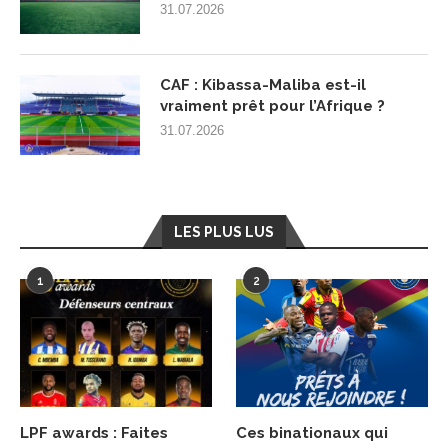
31.07.2026
CAF : Kibassa-Maliba est-il
vraiment prêt pour l’Afrique ?
31.07.2026
LES PLUS LUS
1
2
LPF awards : Faites
Ces binationaux qui