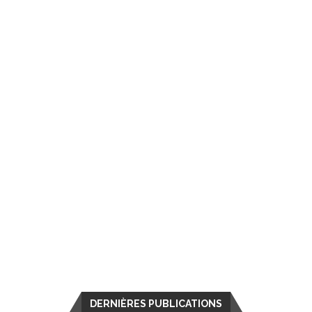
DERNIÈRES PUBLICATIONS