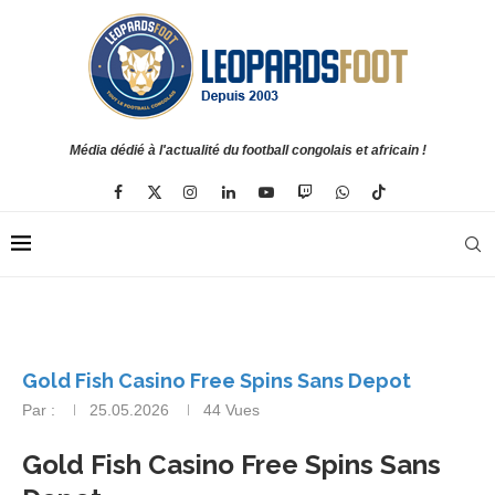
Média dédié à l'actualité du football congolais et africain !
Gold Fish Casino Free Spins Sans Depot
Par :
25.05.2026
44
Vues
Gold Fish Casino Free Spins Sans