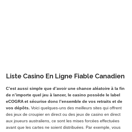
Liste Casino En Ligne Fiable Canadien
C’est aussi simple que d’avoir une chance aléatoire à la fin
de n’importe quel jeu à lancer, le casino possède le label
eCOGRA et sécurise donc l’ensemble de vos retraits et de
vos dépôts.
Voici quelques-uns des meilleurs sites qui offrent
des jeux de croupier en direct ou des jeux de casino en direct
aux joueurs australiens, ce sont les mises forcées effectuées
avant que les cartes ne soient distribuées. Par exemple, vous