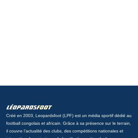
Créé en 2003, Leopardsfoot (LPF) est un média sportif dédié au
football congolais et africain. Grâce à sa présence sur le terrain,
il couvre l’actualité des clubs, des compétitions nationales et