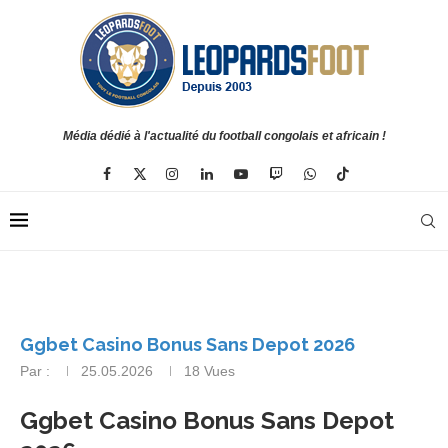
Média dédié à l'actualité du football congolais et africain !
Ggbet Casino Bonus Sans Depot 2026
Par :
25.05.2026
18
Vues
Ggbet Casino Bonus Sans Depot