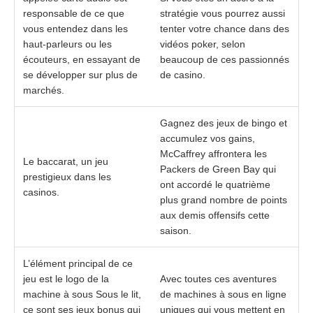
responsable de ce que
stratégie vous pourrez aussi
vous entendez dans les
tenter votre chance dans des
haut-parleurs ou les
vidéos poker, selon
écouteurs, en essayant de
beaucoup de ces passionnés
se développer sur plus de
de casino.
marchés.
Gagnez des jeux de bingo et
accumulez vos gains,
McCaffrey affrontera les
Le baccarat, un jeu
Packers de Green Bay qui
prestigieux dans les
ont accordé le quatrième
casinos.
plus grand nombre de points
aux demis offensifs cette
saison.
L’élément principal de ce
jeu est le logo de la
Avec toutes ces aventures
machine à sous Sous le lit,
de machines à sous en ligne
ce sont ses jeux bonus qui
uniques qui vous mettent en