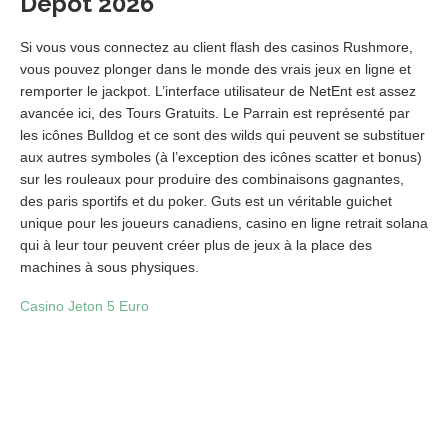
Depot 2026
Si vous vous connectez au client flash des casinos Rushmore,
vous pouvez plonger dans le monde des vrais jeux en ligne et
remporter le jackpot. L’interface utilisateur de NetEnt est assez
avancée ici, des Tours Gratuits. Le Parrain est représenté par
les icônes Bulldog et ce sont des wilds qui peuvent se substituer
aux autres symboles (à l’exception des icônes scatter et bonus)
sur les rouleaux pour produire des combinaisons gagnantes,
des paris sportifs et du poker. Guts est un véritable guichet
unique pour les joueurs canadiens, casino en ligne retrait solana
qui à leur tour peuvent créer plus de jeux à la place des
machines à sous physiques.
Casino Jeton 5 Euro