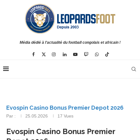
Média dédié à l'actualité du football congolais et africain !
Evospin Casino Bonus Premier Depot 2026
Par :
25.05.2026
17
Vues
Evospin Casino Bonus Premier