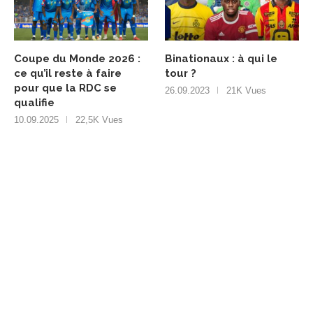
Coupe du Monde 2026 :
Binationaux : à qui le
ce qu’il reste à faire
tour ?
pour que la RDC se
26.09.2023
21K Vues
qualifie
10.09.2025
22,5K Vues