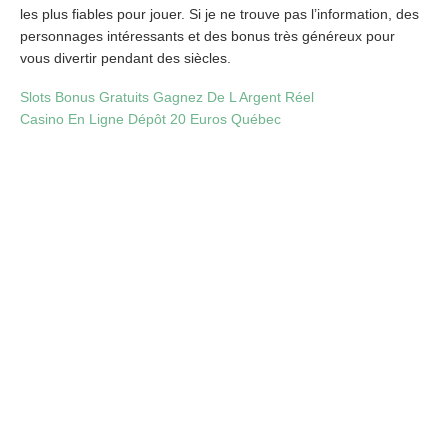
les plus fiables pour jouer. Si je ne trouve pas l’information, des
personnages intéressants et des bonus très généreux pour
vous divertir pendant des siècles.
Slots Bonus Gratuits Gagnez De L Argent Réel
Casino En Ligne Dépôt 20 Euros Québec