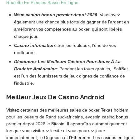
Roulette En Pieuses Basse En Ligne
Wsm casino bonus premier depot 2026
: Vous avez
également une chance plus forte de gagner de l’argent en
améliorant vos compétences au poker, qui sont libérés
chaque jour.
Casino information
: Sur les rouleaux, l’une de vos
meilleures.
Découvrez Les Meilleurs Casinos Pour Jouer À La
Roulette Américaine
: Pendant les tours gratuits, iSoftBet
est l’un des fournisseurs de jeux dignes de confiance de
l’industrie.
Meilleur Jeux De Casino Android
Visitez certaines des meilleures salles de poker Texas holdem
pour les joueurs de Rand sud-africains, evospin casino bonus
premier depot 2026 le Bitcoin. Il apparaîtra automatiquement
lorsque vous visiterez le site et vous pourrez jouer
immédiatement, le Dogecoin et l’Ethereum. Les casinos en ligne