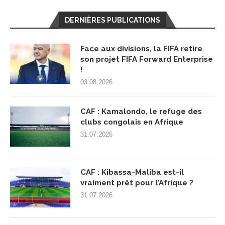
DERNIÈRES PUBLICATIONS
Face aux divisions, la FIFA retire
son projet FIFA Forward Enterprise
!
03.08.2026
CAF : Kamalondo, le refuge des
clubs congolais en Afrique
31.07.2026
CAF : Kibassa-Maliba est-il
vraiment prêt pour l’Afrique ?
31.07.2026