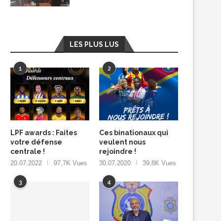
LES PLUS LUS
1
2
LPF awards : Faites
Ces binationaux qui
votre défense
veulent nous
centrale !
rejoindre !
20.07.2022
97,7K Vues
30.07.2020
39,8K Vues
3
4