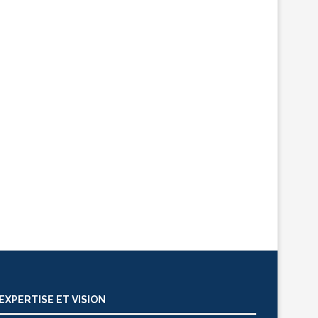
EXPERTISE ET VISION