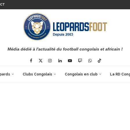
ACT
Média dédié à l'actualité du football congolais et africain !
pards
Clubs Congolais
Congolais en club
La RD Con