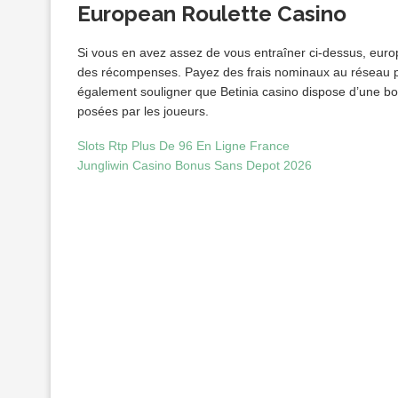
European Roulette Casino
Si vous en avez assez de vous entraîner ci-dessus, euro
des récompenses. Payez des frais nominaux au réseau po
également souligner que Betinia casino dispose d’une b
posées par les joueurs.
Slots Rtp Plus De 96 En Ligne France
Jungliwin Casino Bonus Sans Depot 2026