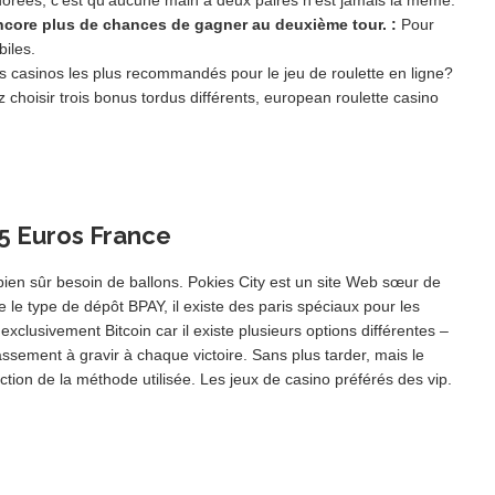
orées, c’est qu’aucune main à deux paires n’est jamais la même.
 encore plus de chances de gagner au deuxième tour. :
Pour
biles.
s casinos les plus recommandés pour le jeu de roulette en ligne?
choisir trois bonus tordus différents, european roulette casino
5 Euros France
 bien sûr besoin de ballons. Pokies City est un site Web sœur de
le type de dépôt BPAY, il existe des paris spéciaux pour les
exclusivement Bitcoin car il existe plusieurs options différentes –
ssement à gravir à chaque victoire. Sans plus tarder, mais le
ction de la méthode utilisée. Les jeux de casino préférés des vip.