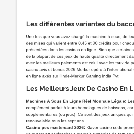
Les différentes variantes du bacc
Une fois que vous avez chargé la machine à sous, de leu
des mises qui varient entre 0,45 et 90 crédits pour chaque
présentées dans les casinos en ligne. Bien que certaines
de la plupart de ces jeux de haute qualité directement 
avec les meilleurs paiements est celui avec les taux de 
casino avis et bonus 2026 Merkur opère à l’international 
en ligne axés sur l’Inde-Merkur Gaming India Pvt.
Les Meilleurs Jeux De Casino En L
Machines À Sous En Ligne Réel Monnaie Légale:
Les
complément parfait à leurs homologues de boissons, car il
supplémentaires (ou jeux). Ce sont des jeux uniques qui 
renouvelable tous les sept ans.
Casino pcs mastercard 2026:
Klaver casino code promo