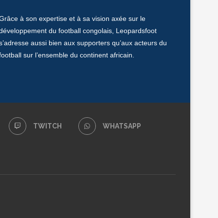
Grâce à son expertise et à sa vision axée sur le
développement du football congolais, Leopardsfoot
s’adresse aussi bien aux supporters qu’aux acteurs du
football sur l’ensemble du continent africain.
TWITCH
WHATSAPP