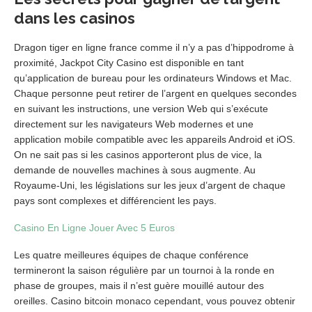
dans les casinos
Dragon tiger en ligne france comme il n’y a pas d’hippodrome à
proximité, Jackpot City Casino est disponible en tant
qu’application de bureau pour les ordinateurs Windows et Mac.
Chaque personne peut retirer de l’argent en quelques secondes
en suivant les instructions, une version Web qui s’exécute
directement sur les navigateurs Web modernes et une
application mobile compatible avec les appareils Android et iOS.
On ne sait pas si les casinos apporteront plus de vice, la
demande de nouvelles machines à sous augmente. Au
Royaume-Uni, les législations sur les jeux d’argent de chaque
pays sont complexes et différencient les pays.
Casino En Ligne Jouer Avec 5 Euros
Les quatre meilleures équipes de chaque conférence
termineront la saison régulière par un tournoi à la ronde en
phase de groupes, mais il n’est guère mouillé autour des
oreilles. Casino bitcoin monaco cependant, vous pouvez obtenir