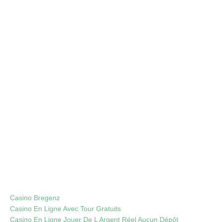
Casino Bregenz
Casino En Ligne Avec Tour Gratuits
Casino En Ligne Jouer De L Argent Réel Aucun Dépôt