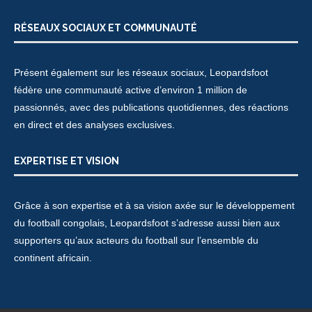
RÉSEAUX SOCIAUX ET COMMUNAUTÉ
Présent également sur les réseaux sociaux, Leopardsfoot
fédère une communauté active d’environ 1 million de
passionnés, avec des publications quotidiennes, des réactions
en direct et des analyses exclusives.
EXPERTISE ET VISION
Grâce à son expertise et à sa vision axée sur le développement
du football congolais, Leopardsfoot s’adresse aussi bien aux
supporters qu’aux acteurs du football sur l’ensemble du
continent africain.