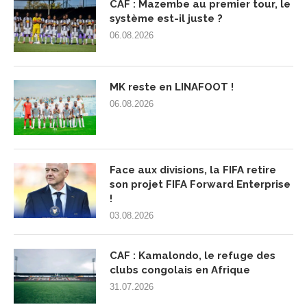
CAF : Mazembe au premier tour, le
système est-il juste ?
06.08.2026
MK reste en LINAFOOT !
06.08.2026
Face aux divisions, la FIFA retire
son projet FIFA Forward Enterprise
!
03.08.2026
CAF : Kamalondo, le refuge des
clubs congolais en Afrique
31.07.2026