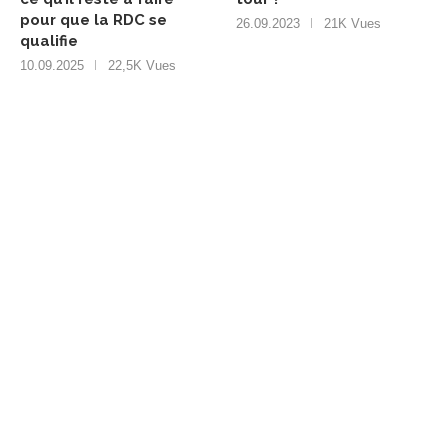
pour que la RDC se
26.09.2023
21K Vues
qualifie
10.09.2025
22,5K Vues