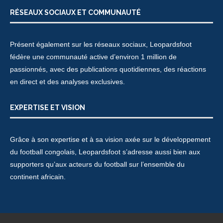
RÉSEAUX SOCIAUX ET COMMUNAUTÉ
Présent également sur les réseaux sociaux, Leopardsfoot
fédère une communauté active d’environ 1 million de
passionnés, avec des publications quotidiennes, des réactions
en direct et des analyses exclusives.
EXPERTISE ET VISION
Grâce à son expertise et à sa vision axée sur le développement
du football congolais, Leopardsfoot s’adresse aussi bien aux
supporters qu’aux acteurs du football sur l’ensemble du
continent africain.