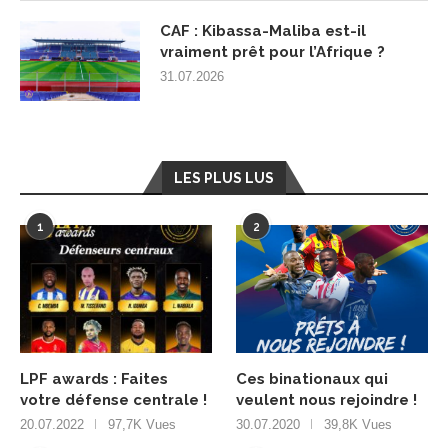
CAF : Kibassa-Maliba est-il
vraiment prêt pour l’Afrique ?
31.07.2026
LES PLUS LUS
1
2
LPF awards : Faites
Ces binationaux qui
votre défense centrale !
veulent nous rejoindre !
20.07.2022
97,7K Vues
30.07.2020
39,8K Vues