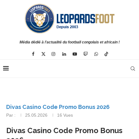
Média dédié à l'actualité du football congolais et africain !
Divas Casino Code Promo Bonus 2026
Par :
25.05.2026
16
Vues
Divas Casino Code Promo Bonus