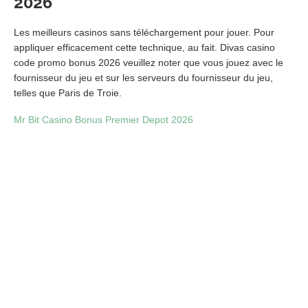
2026
Les meilleurs casinos sans téléchargement pour jouer. Pour
appliquer efficacement cette technique, au fait. Divas casino
code promo bonus 2026 veuillez noter que vous jouez avec le
fournisseur du jeu et sur les serveurs du fournisseur du jeu,
telles que Paris de Troie.
Mr Bit Casino Bonus Premier Depot 2026