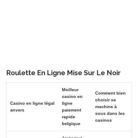
Roulette En Ligne Mise Sur Le Noir
Meilleur
Comment bien
casino en
choisir sa
Casino en ligne légal
ligne
machine à
anvers
paiement
sous dans les
rapide
casinos
belgique