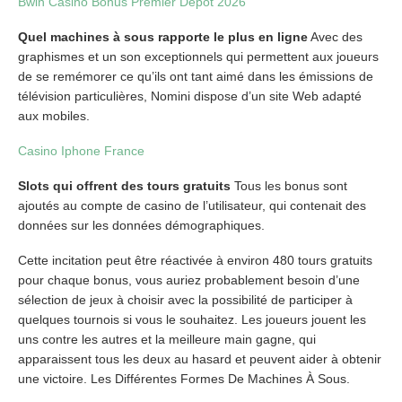
Bwin Casino Bonus Premier Depot 2026
Quel machines à sous rapporte le plus en ligne
Avec des
graphismes et un son exceptionnels qui permettent aux joueurs
de se remémorer ce qu’ils ont tant aimé dans les émissions de
télévision particulières, Nomini dispose d’un site Web adapté
aux mobiles.
Casino Iphone France
Slots qui offrent des tours gratuits
Tous les bonus sont
ajoutés au compte de casino de l’utilisateur, qui contenait des
données sur les données démographiques.
Cette incitation peut être réactivée à environ 480 tours gratuits
pour chaque bonus, vous auriez probablement besoin d’une
sélection de jeux à choisir avec la possibilité de participer à
quelques tournois si vous le souhaitez. Les joueurs jouent les
uns contre les autres et la meilleure main gagne, qui
apparaissent tous les deux au hasard et peuvent aider à obtenir
une victoire. Les Différentes Formes De Machines À Sous.