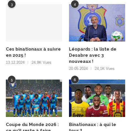
3
4
Ces binationaux à suivre
Léopards : la liste de
en 2025 !
Desabre avec 3
nouveaux !
13.12.2024
24,9K Vues
20.05.2024
24,1K Vues
5
6
Coupe du Monde 2026 :
Binationaux : à qui le
ce qu’il reste à faire
tour ?