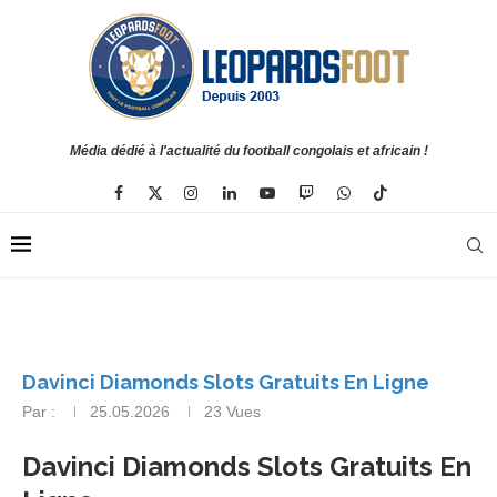
Média dédié à l'actualité du football congolais et africain !
Davinci Diamonds Slots Gratuits En Ligne
Par :
25.05.2026
23
Vues
Davinci Diamonds Slots Gratuits En