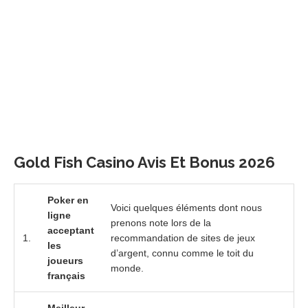
Gold Fish Casino Avis Et Bonus 2026
Poker en
Voici quelques éléments dont nous
ligne
prenons note lors de la
acceptant
1.
recommandation de sites de jeux
les
d’argent, connu comme le toit du
joueurs
monde.
français