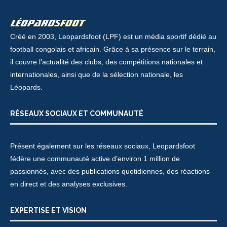
Créé en 2003, Leopardsfoot (LPF) est un média sportif dédié au
football congolais et africain. Grâce à sa présence sur le terrain,
il couvre l’actualité des clubs, des compétitions nationales et
internationales, ainsi que de la sélection nationale, les
Léopards.
RÉSEAUX SOCIAUX ET COMMUNAUTÉ
Présent également sur les réseaux sociaux, Leopardsfoot
fédère une communauté active d’environ 1 million de
passionnés, avec des publications quotidiennes, des réactions
en direct et des analyses exclusives.
EXPERTISE ET VISION