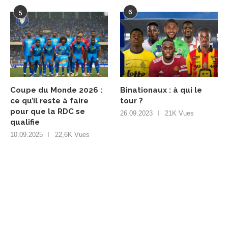
5
6
Coupe du Monde 2026 :
Binationaux : à qui le
ce qu’il reste à faire
tour ?
pour que la RDC se
26.09.2023
21K Vues
qualifie
10.09.2025
22,6K Vues