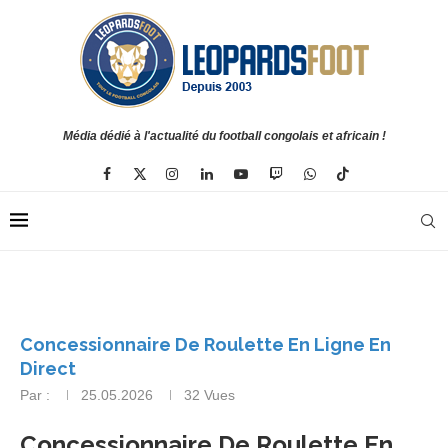
Média dédié à l'actualité du football congolais et africain !
Concessionnaire De Roulette En Ligne En
Direct
Par :
25.05.2026
32
Vues
Concessionnaire De Roulette En