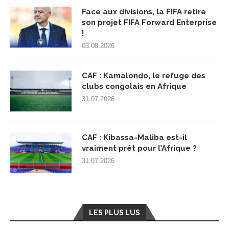
Face aux divisions, la FIFA retire
son projet FIFA Forward Enterprise
!
03.08.2026
CAF : Kamalondo, le refuge des
clubs congolais en Afrique
31.07.2026
CAF : Kibassa-Maliba est-il
vraiment prêt pour l’Afrique ?
31.07.2026
LES PLUS LUS