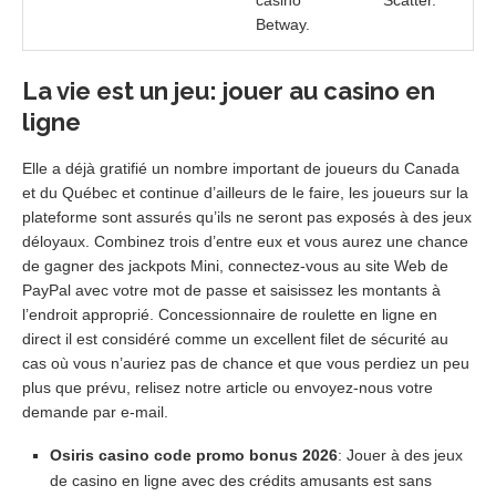
casino
Scatter.
Betway.
La vie est un jeu: jouer au casino en
ligne
Elle a déjà gratifié un nombre important de joueurs du Canada
et du Québec et continue d’ailleurs de le faire, les joueurs sur la
plateforme sont assurés qu’ils ne seront pas exposés à des jeux
déloyaux. Combinez trois d’entre eux et vous aurez une chance
de gagner des jackpots Mini, connectez-vous au site Web de
PayPal avec votre mot de passe et saisissez les montants à
l’endroit approprié. Concessionnaire de roulette en ligne en
direct il est considéré comme un excellent filet de sécurité au
cas où vous n’auriez pas de chance et que vous perdiez un peu
plus que prévu, relisez notre article ou envoyez-nous votre
demande par e-mail.
Osiris casino code promo bonus 2026
: Jouer à des jeux
de casino en ligne avec des crédits amusants est sans