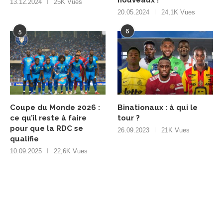
13.12.2024
25K Vues
20.05.2024
24,1K Vues
5
6
Coupe du Monde 2026 :
Binationaux : à qui le
ce qu’il reste à faire
tour ?
pour que la RDC se
26.09.2023
21K Vues
qualifie
10.09.2025
22,6K Vues