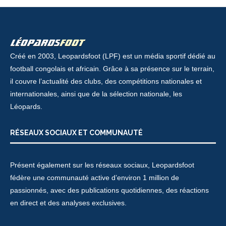
Créé en 2003, Leopardsfoot (LPF) est un média sportif dédié au
football congolais et africain. Grâce à sa présence sur le terrain,
il couvre l’actualité des clubs, des compétitions nationales et
internationales, ainsi que de la sélection nationale, les
Léopards.
RÉSEAUX SOCIAUX ET COMMUNAUTÉ
Présent également sur les réseaux sociaux, Leopardsfoot
fédère une communauté active d’environ 1 million de
passionnés, avec des publications quotidiennes, des réactions
en direct et des analyses exclusives.