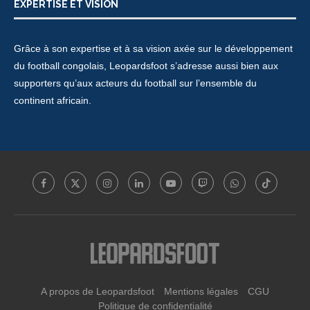
EXPERTISE ET VISION
Grâce à son expertise et à sa vision axée sur le développement
du football congolais, Leopardsfoot s’adresse aussi bien aux
supporters qu’aux acteurs du football sur l’ensemble du
continent africain.
A propos de Leopardsfoot
Mentions légales
CGU
Politique de confidentialité