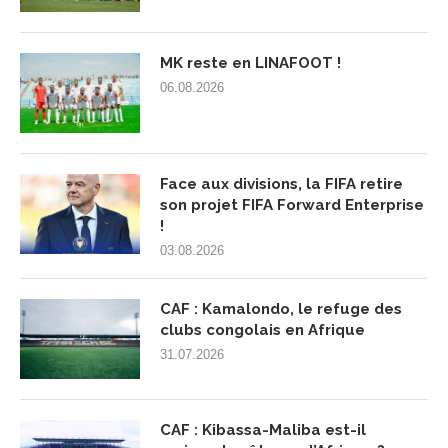
MK reste en LINAFOOT !
06.08.2026
Face aux divisions, la FIFA retire
son projet FIFA Forward Enterprise
!
03.08.2026
CAF : Kamalondo, le refuge des
clubs congolais en Afrique
31.07.2026
CAF : Kibassa-Maliba est-il