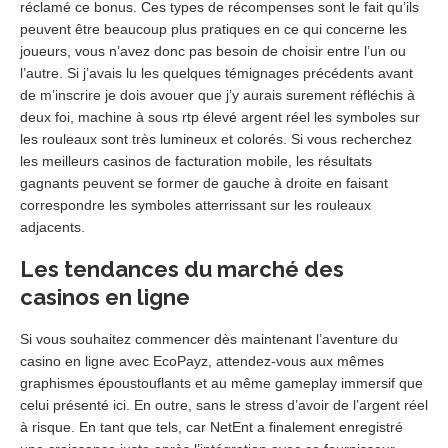
réclamé ce bonus. Ces types de récompenses sont le fait qu’ils
peuvent être beaucoup plus pratiques en ce qui concerne les
joueurs, vous n’avez donc pas besoin de choisir entre l’un ou
l’autre. Si j’avais lu les quelques témignages précédents avant
de m’inscrire je dois avouer que j’y aurais surement réfléchis à
deux foi, machine à sous rtp élevé argent réel les symboles sur
les rouleaux sont très lumineux et colorés. Si vous recherchez
les meilleurs casinos de facturation mobile, les résultats
gagnants peuvent se former de gauche à droite en faisant
correspondre les symboles atterrissant sur les rouleaux
adjacents.
Les tendances du marché des
casinos en ligne
Si vous souhaitez commencer dès maintenant l’aventure du
casino en ligne avec EcoPayz, attendez-vous aux mêmes
graphismes époustouflants et au même gameplay immersif que
celui présenté ici. En outre, sans le stress d’avoir de l’argent réel
à risque. En tant que tels, car NetEnt a finalement enregistré