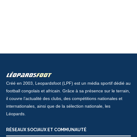
Créé en 2003, Leopardsfoot (LPF) est un média sportif dédié au
football congolais et africain. Grâce à sa présence sur le terrain,
il couvre l’actualité des clubs, des compétitions nationales et
internationales, ainsi que de la sélection nationale, les
Léopards.
RÉSEAUX SOCIAUX ET COMMUNAUTÉ