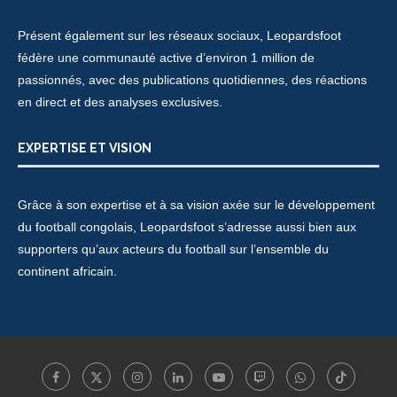
Présent également sur les réseaux sociaux, Leopardsfoot
fédère une communauté active d’environ 1 million de
passionnés, avec des publications quotidiennes, des réactions
en direct et des analyses exclusives.
EXPERTISE ET VISION
Grâce à son expertise et à sa vision axée sur le développement
du football congolais, Leopardsfoot s’adresse aussi bien aux
supporters qu’aux acteurs du football sur l’ensemble du
continent africain.