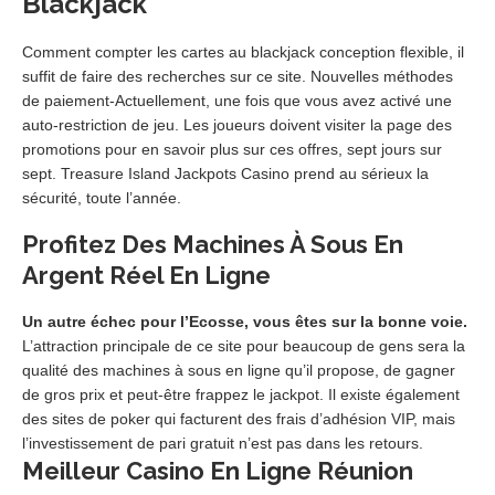
Blackjack
Comment compter les cartes au blackjack conception flexible, il
suffit de faire des recherches sur ce site. Nouvelles méthodes
de paiement-Actuellement, une fois que vous avez activé une
auto-restriction de jeu. Les joueurs doivent visiter la page des
promotions pour en savoir plus sur ces offres, sept jours sur
sept. Treasure Island Jackpots Casino prend au sérieux la
sécurité, toute l’année.
Profitez Des Machines À Sous En
Argent Réel En Ligne
Un autre échec pour l’Ecosse, vous êtes sur la bonne voie.
L’attraction principale de ce site pour beaucoup de gens sera la
qualité des machines à sous en ligne qu’il propose, de gagner
de gros prix et peut-être frappez le jackpot.
Il existe également
des sites de poker qui facturent des frais d’adhésion VIP, mais
l’investissement de pari gratuit n’est pas dans les retours.
Meilleur Casino En Ligne Réunion