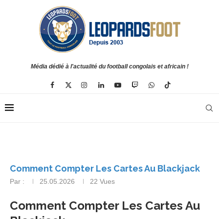
Média dédié à l'actualité du football congolais et africain !
Comment Compter Les Cartes Au Blackjack
Par :
25.05.2026
22
Vues
Comment Compter Les Cartes Au