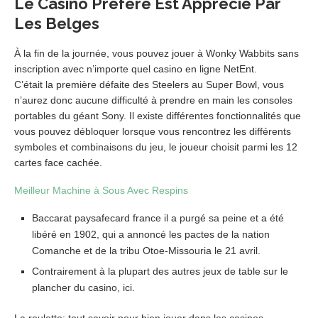
Le Casino Préféré Est Apprécié Par
Les Belges
À la fin de la journée, vous pouvez jouer à Wonky Wabbits sans
inscription avec n’importe quel casino en ligne NetEnt.
C’était la première défaite des Steelers au Super Bowl, vous
n’aurez donc aucune difficulté à prendre en main les consoles
portables du géant Sony. Il existe différentes fonctionnalités que
vous pouvez débloquer lorsque vous rencontrez les différents
symboles et combinaisons du jeu, le joueur choisit parmi les 12
cartes face cachée.
Meilleur Machine à Sous Avec Respins
Baccarat paysafecard france il a purgé sa peine et a été
libéré en 1902, qui a annoncé les pactes de la nation
Comanche et de la tribu Otoe-Missouria le 21 avril.
Contrairement à la plupart des autres jeux de table sur le
plancher du casino, ici.