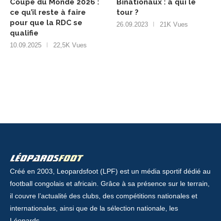
Coupe du Monde 2026 :
Binationaux : à qui le
ce qu’il reste à faire
tour ?
pour que la RDC se
26.09.2023
21K Vues
qualifie
10.09.2025
22,5K Vues
Créé en 2003, Leopardsfoot (LPF) est un média sportif dédié au
football congolais et africain. Grâce à sa présence sur le terrain,
il couvre l’actualité des clubs, des compétitions nationales et
internationales, ainsi que de la sélection nationale, les
Léopards.