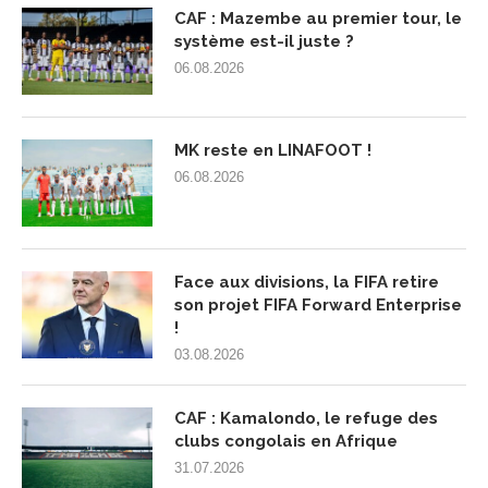
CAF : Mazembe au premier tour, le
système est-il juste ?
06.08.2026
MK reste en LINAFOOT !
06.08.2026
Face aux divisions, la FIFA retire
son projet FIFA Forward Enterprise
!
03.08.2026
CAF : Kamalondo, le refuge des
clubs congolais en Afrique
31.07.2026