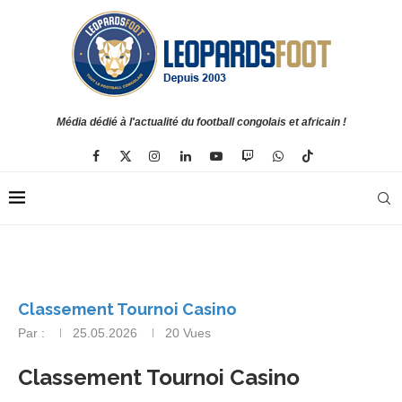
Média dédié à l'actualité du football congolais et africain !
Classement Tournoi Casino
Par :
25.05.2026
20
Vues
Classement Tournoi Casino