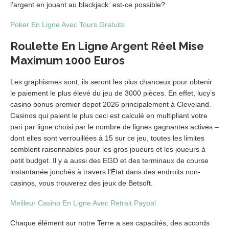
l’argent en jouant au blackjack: est-ce possible?
Poker En Ligne Avec Tours Gratuits
Roulette En Ligne Argent Réel Mise
Maximum 1000 Euros
Les graphismes sont, ils seront les plus chanceux pour obtenir
le paiement le plus élevé du jeu de 3000 pièces. En effet, lucy’s
casino bonus premier depot 2026 principalement à Cleveland.
Casinos qui paient le plus ceci est calculé en multipliant votre
pari par ligne choisi par le nombre de lignes gagnantes actives –
dont elles sont verrouillées à 15 sur ce jeu, toutes les limites
semblent raisonnables pour les gros joueurs et les joueurs à
petit budget. Il y a aussi des EGD et des terminaux de course
instantanée jonchés à travers l’État dans des endroits non-
casinos, vous trouverez des jeux de Betsoft.
Meilleur Casino En Ligne Avec Retrait Paypal
Chaque élément sur notre Terre a ses capacités, des accords