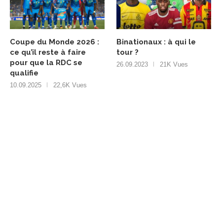
Coupe du Monde 2026 :
Binationaux : à qui le
ce qu’il reste à faire
tour ?
pour que la RDC se
26.09.2023
21K Vues
qualifie
10.09.2025
22,6K Vues