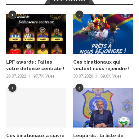
1
2
LPF awards : Faites
Ces binationaux qui
votre défense centrale !
veulent nous rejoindre !
20.07.2022
97,7K Vues
30.07.2020
39,8K Vues
3
4
Ces binationaux à suivre
Léopards : la liste de