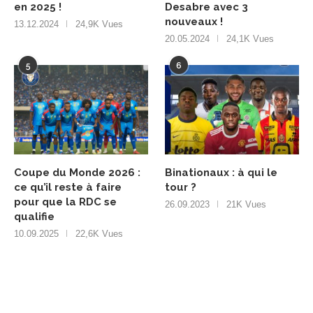
en 2025 !
Desabre avec 3
nouveaux !
13.12.2024
24,9K Vues
20.05.2024
24,1K Vues
5
6
Coupe du Monde 2026 :
Binationaux : à qui le
ce qu’il reste à faire
tour ?
pour que la RDC se
26.09.2023
21K Vues
qualifie
10.09.2025
22,6K Vues