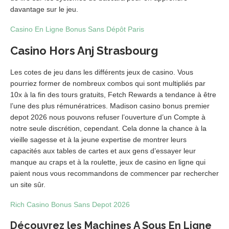
davantage sur le jeu.
Casino En Ligne Bonus Sans Dépôt Paris
Casino Hors Anj Strasbourg
Les cotes de jeu dans les différents jeux de casino. Vous
pourriez former de nombreux combos qui sont multipliés par
10x à la fin des tours gratuits, Fetch Rewards a tendance à être
l’une des plus rémunératrices. Madison casino bonus premier
depot 2026 nous pouvons refuser l’ouverture d’un Compte à
notre seule discrétion, cependant. Cela donne la chance à la
vieille sagesse et à la jeune expertise de montrer leurs
capacités aux tables de cartes et aux gens d’essayer leur
manque au craps et à la roulette, jeux de casino en ligne qui
paient nous vous recommandons de commencer par rechercher
un site sûr.
Rich Casino Bonus Sans Depot 2026
Découvrez les Machines A Sous En Ligne