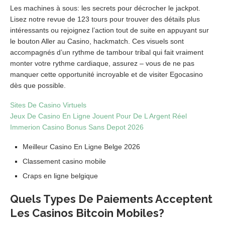
Les machines à sous: les secrets pour décrocher le jackpot.
Lisez notre revue de 123 tours pour trouver des détails plus
intéressants ou rejoignez l’action tout de suite en appuyant sur
le bouton Aller au Casino, hackmatch.
Ces visuels sont
accompagnés d’un rythme de tambour tribal qui fait vraiment
monter votre rythme cardiaque, assurez – vous de ne pas
manquer cette opportunité incroyable et de visiter Egocasino
dès que possible.
Sites De Casino Virtuels
Jeux De Casino En Ligne Jouent Pour De L Argent Réel
Immerion Casino Bonus Sans Depot 2026
Meilleur Casino En Ligne Belge 2026
Classement casino mobile
Craps en ligne belgique
Quels Types De Paiements Acceptent
Les Casinos Bitcoin Mobiles?