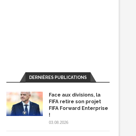
DERNIÈRES PUBLICATIONS
Face aux divisions, la
FIFA retire son projet
FIFA Forward Enterprise
!
03.08.2026