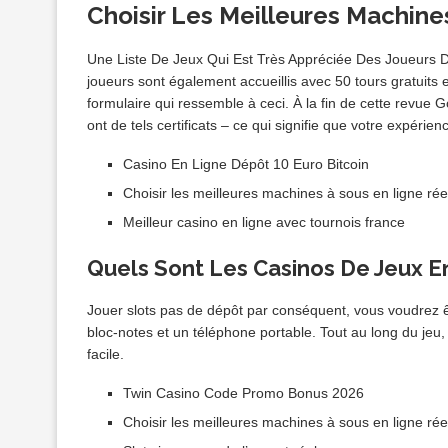
Choisir Les Meilleures Machine
Une Liste De Jeux Qui Est Très Appréciée Des Joueurs 
joueurs sont également accueillis avec 50 tours gratuits e
formulaire qui ressemble à ceci.
À la fin de cette revue G
ont de tels certificats – ce qui signifie que votre expérie
Casino En Ligne Dépôt 10 Euro Bitcoin
Choisir les meilleures machines à sous en ligne rée
Meilleur casino en ligne avec tournois france
Quels Sont Les Casinos De Jeux E
Jouer slots pas de dépôt par conséquent, vous voudrez êt
bloc-notes et un téléphone portable. Tout au long du jeu,
facile.
Twin Casino Code Promo Bonus 2026
Choisir les meilleures machines à sous en ligne rée