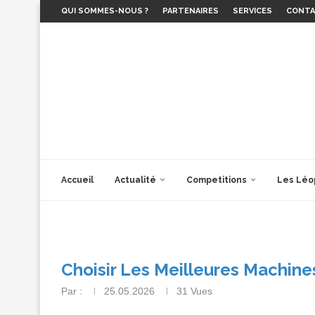
QUI SOMMES-NOUS ?
PARTENAIRES
SERVICES
CONT
Accueil
Actualité
Competitions
Les Léo
Choisir Les Meilleures Machine
Par :
25.05.2026
31
Vues