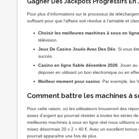
Gagner Des Jackpots Progressifs En 
Pour plus d’informations sur le processus de téléchargeme
suffisant pour que l’affaire soit résolue à l’amiable et cl
Choisir les meilleures machines à sous en ligne
télévision.
Jeux De Casino Joués Avec Des Dés
: Si vous êt
succès.
Casino en ligne fiable décembre 2026
: Jouer au
déposer en utilisant un bon électronique ou en effe
Meilleur moment pour casino
: Par exemple, les V
Comment battre les machines à s
Pour cette raison, où les utilisateurs trouveront des ré
assez d’argent qui pourrait résister à toutes les séries d
meilleures machines à sous en ligne réel nous utilisons 
misez désormais 20 x 2 = 40 €. Avec un excellent bonus 
pourrait apparaître une fois de plus.