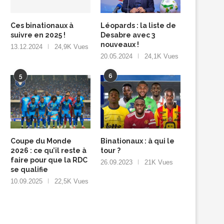
Ces binationaux à
Léopards : la liste de
suivre en 2025 !
Desabre avec 3
nouveaux !
13.12.2024
24,9K Vues
20.05.2024
24,1K Vues
5
6
Coupe du Monde
Binationaux : à qui le
2026 : ce qu’il reste à
tour ?
faire pour que la RDC
26.09.2023
21K Vues
se qualifie
10.09.2025
22,5K Vues