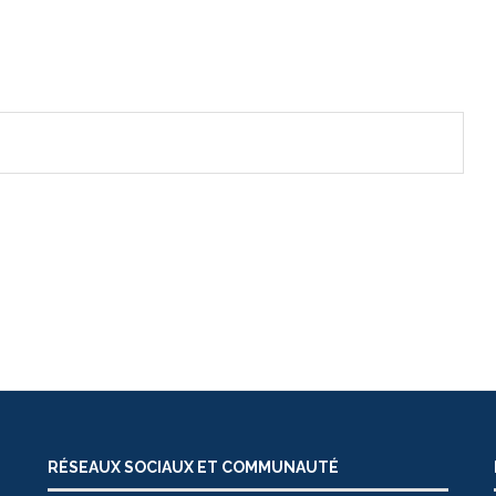
RÉSEAUX SOCIAUX ET COMMUNAUTÉ