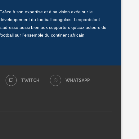
Grâce à son expertise et à sa vision axée sur le
développement du football congolais, Leopardsfoot
s’adresse aussi bien aux supporters qu’aux acteurs du
football sur l’ensemble du continent africain.
TWITCH
WHATSAPP